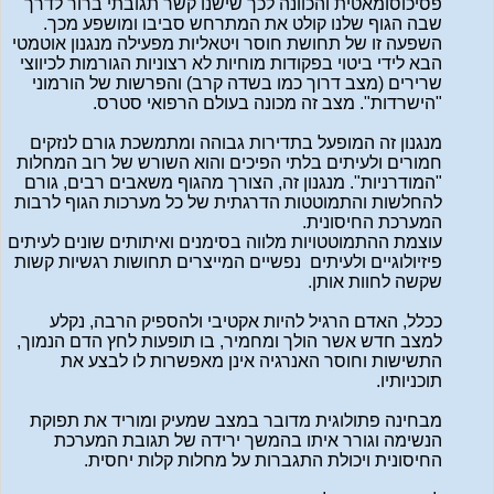
פסיכוסומאטית והכוונה לכך שישנו קשר תגובתי ברור לדרך
שבה הגוף שלנו קולט את המתרחש סביבו ומושפע מכך.
השפעה זו של תחושת חוסר ויטאליות מפעילה מנגנון אוטמטי
הבא לידי ביטוי בפקודות מוחיות לא רצוניות הגורמות לכיווצי
שרירים (מצב דרוך כמו בשדה קרב) והפרשות של הורמוני
"הישרדות". מצב זה מכונה בעולם הרפואי סטרס.
מנגנון זה המופעל בתדירות גבוהה ומתמשכת גורם לנזקים
חמורים ולעיתים בלתי הפיכים והוא השורש של רוב המחלות
"המודרניות". מנגנון זה, הצורך מהגוף משאבים רבים, גורם
להחלשות והתמוטטות הדרגתית של כל מערכות הגוף לרבות
המערכת החיסונית.
עוצמת ההתמוטטויות מלווה בסימנים ואיתותים שונים לעיתים
פיזיולוגיים ולעיתים נפשיים המייצרים תחושות רגשיות קשות
שקשה לחוות אותן.
ככלל, האדם הרגיל להיות אקטיבי ולהספיק הרבה, נקלע
למצב חדש אשר הולך ומחמיר, בו תופעות לחץ הדם הנמוך,
התשישות וחוסר האנרגיה אינן מאפשרות לו לבצע את
תוכניותיו.
מבחינה פתולוגית מדובר במצב שמעיק ומוריד את תפוקת
הנשימה וגורר איתו בהמשך ירידה של תגובת המערכת
החיסונית ויכולת התגברות על מחלות קלות יחסית.