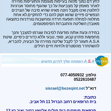
לחץ דם נמוך מלווה בעייפות מוגזמת והתעייפות מהירה
לאחר מאמץ קל מצביעות על כך שהגוף מחוסר אנרגיות
לחלוטין ואינו מקבל הזנה מאיזו שהיא סיבה של הצרכים
הנפשיים פיזיים שהוא זקוק להם כדי להתקיים.לא אחת
מתלווה למחלה תופעת חרדה ומחשבות טורדניות כתוצאה
מאובדן השליטה והתגברות הסימפטומים.
במידה וכעת את/ה מודע/ת לסיבות שגרמו למצבך והנך
מחפש/ת פתרון קבוע, סופי, טבעי וללא כדורים כימיים, שיטת
A.S.A תעזור לך לקבל שליטה מהירה על הבעיה, להבריא,
להשתחרר מהסטרס ולחיות חיים רגילים.
טלפון: 077-4050932
0522610487
דוא"ל
sisrael@bezeqint.net
כתובת:
בית הרופאים רחוב הברזל 11 תל אביב.
מרפאות מומחים בית חולים אלישע רחוב יאיר כץ 12