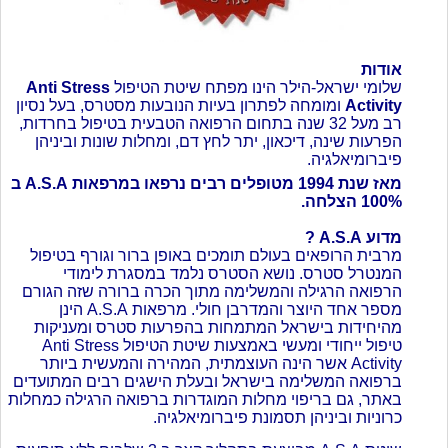
אודות
שלומי ישראל-הילר הינו מפתח שיטת הטיפול
Anti Stress
Activity
ומומחה לפתרון בעיות הנובעות מסטרס, בעל נסיון
רב מעל 32 שנה בתחום הרפואה הטבעית בטיפול בחרדות,
הפרעות שינה, דיכאון, יתר לחץ דם, ומחלות שונות וביניהן
פיברומיאלגיה.
מאז שנת 1994 מטופלים רבים נרפאו במרפאות A.S.A ב
100% הצלחה.
מדוע A.S.A ?
מרבית הרופאים בעולם תומכים באופן ברור וגורף בטיפול
המנטרל סטרס. נושא הסטרס נלמד במסגרת לימודי
הרפואה הרגילה והמשלימה מתוך הכרה ברורה שזה הגורם
מספר אחד היוצר והמדרבן חולי. מרפאות A.S.A הינן
מהיחידות בישראל המתמחות בהפרעות סטרס ומעניקות
טיפול ייחודי ומעשי באמצעות שיטת הטיפול Anti Stress
Activity אשר הינה העוצמתית, המהירה והמעשית ביותר
ברפואה המשלימה בישראל ובעלת הישגים רבים המתועדים
באתר, גם בריפוי מחלות המוגדרות ברפואה הרגילה כמחלות
כרוניות וביניהן תסמונת פיברומיאלגיה.