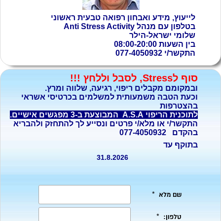
לייעוץ, מידע ואבחון רפואה טבעית ראשוני
בטלפון עם
מנהל
Anti Stress Activity
שלומי ישראל-הילר
בין השעות 08:00-20:00
התקשר/י 077-4050932
סוף לStress, לסבל וללחץ !!!
ובמקומם מקבלים ריפוי, רגיעה, שלווה ומרץ.
וכעת הטבה משמעותית למשלמים בכרטיסי אשראי
בהצטרפות
לתוכנית הריפוי A.S.A המבוצעת ב-3 מפגשים אישיים.
התקשר/י או מלא/י פרטים ונסייע לך להתחזק ולהבריא
בהקדם 077-4050932
בתוקף עד
31.8.2026