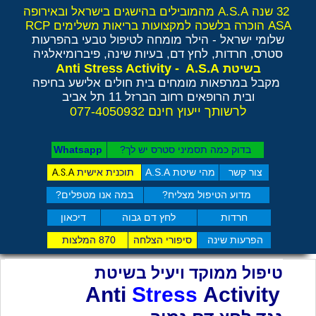
32 שנה A.S.A מהמובילים בהישגים בישראל ובאירופה
ASA הוכרה בלשכה למקצועות בריאות משלימים RCP
שלומי ישראל - הילר
מומחה לטיפול טבעי בהפרעות
סטרס, חרדות, לחץ דם, בעיות שינה, פיברומיאלגיה
Anti Stress Activity - A.S.A
בשיטת
מקבל במרפאות מומחים בית חולים אלישע בחיפה
ובית הרופאים רחוב הברזל 11 תל אביב
לרשותך ייעוץ חינם 077-4050932
בדוק כמה תסמיני סט​רס יש לך?
Whatsapp
צור קשר
מהי שיטת A.S.A
תוכנית אישית
A.S.A
מדוע הטיפול מצליח?
במה אנו מטפלים?
חרדות
לחץ דם גבוה
דיכאון
הפרעות שינה
סיפורי הצלחה
870 המלצות
טיפול ממוקד ויעיל בשיטת
Anti
Stress
Activity