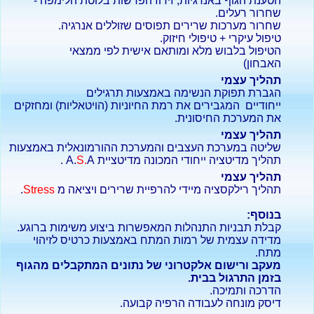
הטענת הגוף באנרגיות, זירוז הפרשות בלוטת הלימפה -
שחרור רעלים.
שחרור מערכות שרירים תפוסים שזוללים אנרגיה.
טיפול עיקרי + טיפולי חיזוק.
הטיפול בלבוש מלא ומותאם אישית לפי ממצאי
האבחון)
תהליך עצמי
הגברת תפוקת הנשימה באמצעות תרגילים
ייחודיים המגבירים את רמת החיוניות (הויטאליות) ומחזקים
את המערכת החיסונית.
תהליך עצמי
שליטה במערכת העצבים והמערכת ההורמונאלית באמצעות
תהליך מדיטציה ייחודי המכונה מדיטציית A.
A .
S.
תהליך עצמי
תהליך רילקסציה מיידי להרפיית שרירים ויציאה מ
Stress
.
בנוסף:
קבלת תבניות התנהלות המאפשרות ביצוע משימות ברוגע.
מדידה עצמית של רמות המתח באמצעות כרטיס לזיהוי
מתח.
מעקב ורישום אלקטרוני של נתונים המתקבלים מהגוף
בזמן התרגול בבית.
הדרכה ותמיכה.
דיסק מונחה לעבודה הרפיה קבועה.