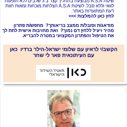
שיטת A.S.A מבוצעת בתהליך קצר ב 3 שלבים ללא תופעות
לוואי וללא סבל. לשיטת A.S.A הצלחות מוכחות ומאות חוות
דעת המתועדות באתר.
ל
חץ כאן להמלצות >>>
מודאג/ת וסובל/ת ממצב בריאותך? מחפש/ת פתרון
מהיר ויעיל ללחץ דם נמוך? זאת מחויבות אישית לתת לך
את הטיפול והפתרון המקצועי במטרה להבריא.
הקשב/
י
לראיון עם שלומי ישראל-הילר ברדיו כאן
עם העיתונאית פאר לי שחר