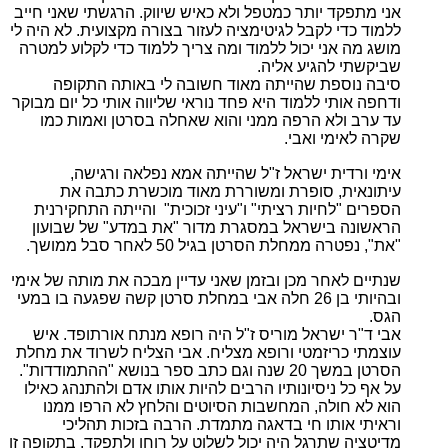
אני מתפקד יותר כמטפל ולא כאיש שיווק. הרגשתי שאני חייב
ללמוד כדי לקבל לגיטימציה לעזור בצורה מקצועית. לא היה לי
מושג מה אני יכול ללמוד ומה צריך ללמוד כדי לקלוע למטרה
שביקשתי להגיע אליה.
סיבה נוספת שהייתה מאוד חשובה לי באותה התקופה
ודחפה אותי ללמוד היא פחד נוראי שליווה אותי כל יום מבוקר
עד ערב ולא הרפה ממני והוא שאחלה בסרטן ואמות כמו
שקרה לאימי ואבי.
אימי ורדית ישראל ז"ל שהייתה אמא נפלאה ורגישה,
עיתונאית, סופרת ומשוררת מאוד מוכשרת כתבה את
הספרים "לחיות רציתי" ו"עיני זכוכית" והייתה התחקירנית
הראשונה בישראל במסגרת מדור "את במדע" של שבועון
"את", נפטרה ממחלת הסרטן בגיל 50 לאחר סבל ממושך.
שנתיים לאחר מכן ובזמן שאני עדיין מבכה את מותה של אימי
ובהיותי בן 26 חלה אבי במחלת סרטן קשה שפגעה בו במעי
הגס.
אבי ד"ר ישראל מוריס ז"ל היה רופא מנתח אורתופד. איש
עוצמתי כריזמטי ורופא מצליח. אבי הצליח לשרוד את מחלת
הסרטן במשך 20 שנה וגם כתב ספר בנושא "ההתמודדות".
על אף כל ניסיונותיו הרבים להיות אותו אדם ולהתנהג כאילו
הוא לא חולה, המחשבות הסיוטים והלחץ לא הרפו ממנו
וראיתי אותו חי בדאגה מתמדת. הרבה בזכות תהליכי
מדיטציה שתרגל היה יכול לשלוט על רוחו ולתפקד. בתקופה זו