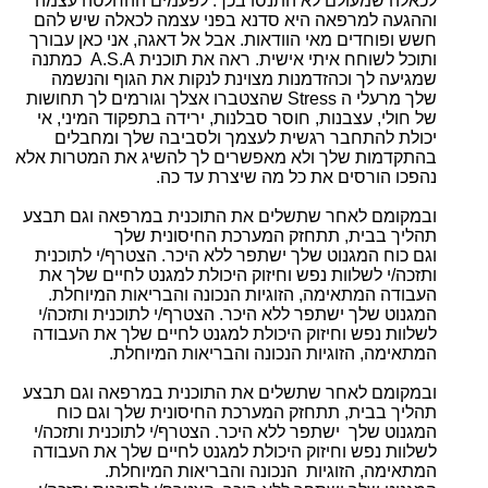
לכאלה שמעולם לא התנסו בכך. לפעמים ההחלטה עצמה
וההגעה למרפאה היא סדנא בפני עצמה לכאלה שיש להם
חשש ופוחדים מאי הוודאות. אבל אל דאגה, אני כאן עבורך
ותוכל לשוחח איתי אישית. ראה את תוכנית A.S.A כמתנה
שמגיעה לך וכהזדמנות מצוינת לנקות את הגוף והנשמה
שלך מרעלי ה Stress שהצטברו אצלך וגורמים לך תחושות
של חולי, עצבנות, חוסר סבלנות, ירידה בתפקוד המיני, אי
יכולת להתחבר רגשית לעצמך ולסביבה שלך ומחבלים
בהתקדמות שלך ולא מאפשרים לך להשיג את המטרות אלא
נהפכו הורסים את כל מה שיצרת עד כה.
ובמקומם לאחר שתשלים את התוכנית במרפאה וגם תבצע
תהליך בבית, תתחזק המערכת החיסונית שלך
וגם כוח המגנוט שלך ישתפר ללא היכר. הצטרף/י לתוכנית
ותזכה/י לשלוות נפש וחיזוק היכולת למגנט לחיים שלך את
העבודה המתאימה, הזוגיות הנכונה והבריאות המיוחלת.
המגנוט שלך ישתפר ללא היכר. הצטרף/י לתוכנית ותזכה/י
לשלוות נפש וחיזוק היכולת למגנט לחיים שלך את העבודה
המתאימה, הזוגיות הנכונה והבריאות המיוחלת.
ובמקומם לאחר שתשלים את התוכנית במרפאה וגם תבצע
תהליך בבית, תתחזק המערכת החיסונית שלך וגם כוח
המגנוט שלך ישתפר ללא היכר. הצטרף/י לתוכנית ותזכה/י
לשלוות נפש וחיזוק היכולת למגנט לחיים שלך את העבודה
המתאימה, הזוגיות הנכונה והבריאות המיוחלת.