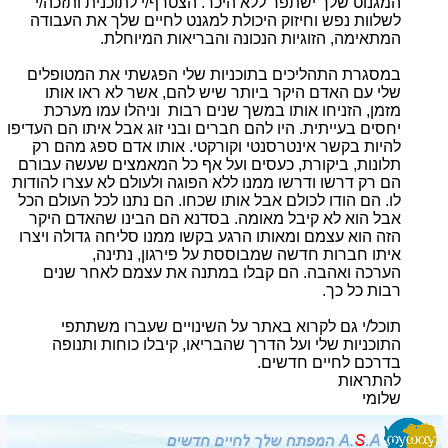
המגנוט שלך ישתפר ללא היכר. הצטרף/י לתוכנית ותזכה/י
לשלוות נפש וחיזוק היכולת למגנט לחיים שלך את העבודה
המתאימה, הזוגיות הנכונה והבריאות המיוחלת
.
במסגרת התהליכים בתוכניות שלי הפגשתי את המטופלים
שלי עם האדם היקר ביותר שיש להם, אשר לא ראו אותו
מזמן, הזניחו אותו במשך שנים רבות וניהלו עמו מערכת
יחסים בעייתית. היו להם חברים ובני זוג אבל איתו הם העדיפו
להיות בקשר אינטרסנטי וקורקטי. אותו אדם ספג מהם רק
תלונות, ביקורת, כעסים ועל אף כל המאמצים שעשה עבורם
הם רק דרשו ודרשו ממנו ללא הפוגה ולעולם לא עצרו להודות
לו. הם הודו לכולם אבל אותו שכחו. הם נתנו לכל העולם הכל
אבל הוא לא קיבל מאומה. בסדנא הם הבינו שהאדם היקר
הזה הוא עצמם ומאותו הרגע בקשו ממנו סליחה גדולה ויצרו
איתו חברות חדשה שמבוססת על פירגון, נתינה,
הערכה ואהבה. הם קבלו במתנה את עצמם לאחר שנים
רבות כל כך.
תוכל/י גם לקרוא באתר על השינויים שעברו משתתפי
התוכניות שלי ועל הדרך שהבריאו, קיבלו כוחות ותנופה
בדרכם לחיים חדשים.
להתראות
שלומי