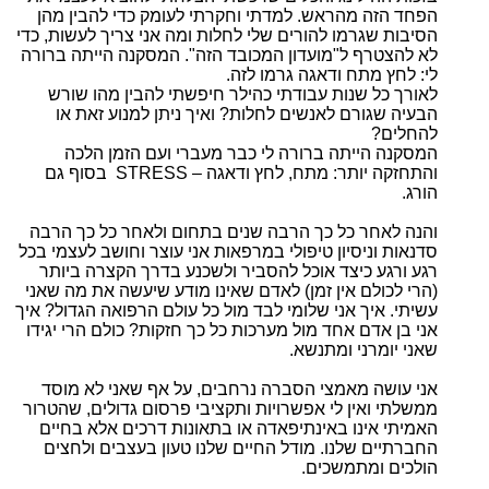
הפחד הזה מהראש. למדתי וחקרתי לעומק כדי להבין מהן
הסיבות שגרמו להורים שלי לחלות ומה אני צריך לעשות, כדי
לא להצטרף ל"מועדון המכובד הזה". המסקנה הייתה ברורה
לי: לחץ מתח ודאגה גרמו לזה.
לאורך כל שנות עבודתי כהילר חיפשתי להבין מהו שורש
הבעיה שגורם לאנשים לחלות? ואיך ניתן למנוע זאת או
להחלים?
המסקנה הייתה ברורה לי כבר מעברי ועם הזמן הלכה
והתחזקה יותר: מתח, לחץ ודאגה – STRESS בסוף גם
הורג.
והנה לאחר כל כך הרבה שנים בתחום ולאחר כל כך הרבה
סדנאות וניסיון טיפולי במרפאות אני עוצר וחושב לעצמי בכל
רגע ורגע כיצד אוכל להסביר ולשכנע בדרך הקצרה ביותר
(הרי לכולם אין זמן) לאדם שאינו מודע שיעשה את מה שאני
עשיתי. איך אני שלומי לבד מול כל עולם הרפואה הגדול? איך
אני בן אדם אחד מול מערכות כל כך חזקות? כולם הרי יגידו
שאני יומרני ומתנשא.
אני עושה מאמצי הסברה נרחבים, על אף שאני לא מוסד
ממשלתי ואין לי אפשרויות ​ותקציבי פרסום גדולים, שהטרור
האמיתי אינו באינתיפאדה או בתאונות דרכים אלא בחיים
החברתיים שלנו. מודל החיים שלנו טעון בעצבים ולחצים
הולכים ומתמשכים.