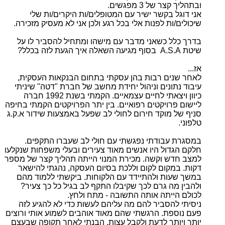
ובתהליך קצר של 3 מפגשים.
אני דוגל בקשר ישיר עם המטופלים/ות היקרים/ות שלי
שיכולים/ות לפנות אלי בכל רגע ולכן אני לא מעסיק מזכירה.
בדרך כלל כשאני מדבר עם מישהו ומתחיל להסביר לו על
שיטת A.S.A בסוף מגיעה השאלה איך הגעת לזה בכלל?
אז...
לאחר שנים רבות בהן עסקתי בתחום הבנקאות העסקית,
עיבוד נתונים וניהול יחידת מחשב של חברת "דטה" שיניתי
כיוון ויצאתי לחיים עצמאיים. הקמתי בשנת 1992 חברה
ליישום פרויקטים רפואיים. בין יתר הפרויקטים הקמתי בחיפה
סניף של מוקד חירום לחולי לב שפעל באמצעות שידור א.ק.ג
טלפוני.
במסגרת עבודתי נפגשתי עם חולי לב שעברו התקפים.
חלקם הגדול היו אנשים מאוד צעירים ובעלי משפחות שנקלעו
למצב חדש וקשה. מכירת המנוי הייתה תהליך קצר של מספר
דקות. במקום לקום וללכת בסיום העסקה, נהגתי להישאר
במשך שעות ולהתיידד עם הלקוחות. ביקשתי ללמוד מהם
ולהבין מה גרם לכך שקיבלו התקף לב בגיל כל כך צעיר?
לכולם הייתה אותה התשובה - מתח ולחץ.
ניסיתי להסביר להם מה עליהם לעשות כדי לא להגיע לזה
פעם נוספת. הרגשתי שהם מאוד אוהבים לשמוע אותי ורוצים
יותר ויותר לדעת ולקבל עצות. הבנתי לאחר תקופה שבעצם