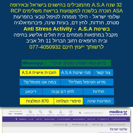
32 שנה A.S.A מהמובילים בהישגים בישראל ובאירופה
ASA הוכרה בלשכה למקצועות בריאות משלימים RCP
שלומי ישראל - הילר
מומחה לטיפול טבעי בהפרעות
סטרס, חרדות, לחץ דם, בעיות שינה, פיברומיאלגיה
Anti Stress Activity - A.S.A
בשיטת
מקבל במרפאות מומחים בית חולים אלישע בחיפה
ובית הרופאים רחוב הברזל 11 תל אביב
לרשותך ייעוץ חינם 077-4050932
בדוק כמה תסמיני סט​רס יש לך?
Whatsapp
צור קשר
מהי שיטת A.S.A
תוכנית אישית
A.S.A
מדוע הטיפול מצליח?
במה אנו מטפלים?
חרדות
לחץ דם גבוה
דיכאון
הפרעות שינה
סיפורי הצלחה
870 המלצות