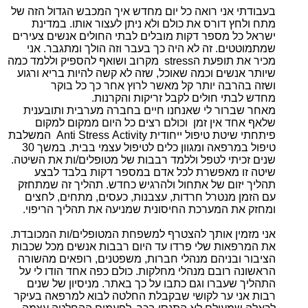
בעבודתי אני רואה כל יום מחדש איך המכבש הגדול הזה של
מתח ולחץ דורס את כולם ולא ניתן לעצור אותו. במדינת
ישראל כל מספר דקות מובלים לבתי החולים אנשים צעירים
שמתמוטטים. זה לא היה כך בעבר וזה הולך ומתגבר. אני
מכיר את תופעת הstress מקרוב ושואף להספיק וללמד כמה
שיותר אנשים וכמה שאוכל, שזה לא קשה להיות בריא ורגוע
ושזה בהרבה יותר קל מאשר לרוץ אחר כך כל בוקר
מחדש לבתי חולים לקבל זריקות והקרנות.
מאחר שברור לי שאנחנו חיים בחברה מערבית ותובענית
שלאף אחד אין זמן וכולם רצים כל היום ממקום למקום
פיתחתי שיטת טיפול ייחודית Anti Stress Activity המשלבת
טיפול במרפאה ומגוון כלים לטיפול עצמי בבית. במשך 30
שנים זכיתי לטפל וללמד רבבות של מטופלים/ות את השיטה.
שיטה זו מאפשרת לכל אדם במספר דקות בלבד לבצע
תהליך יזום של אתחול ולהרגיש כחדש. תהליך זה שמתחזק
עם הזמן מנטרל חרדות, עצבנות, כעסים, מתחים, לחצים
ומחזק את המערכת החיסונית שמניעה את תהליך הריפוי.
אני מזמין אותך להצטרף למשפחת המטופלים/ות המכובדת.
את המרפאות שלי פרדו עד היום רבבות אנשים מכל שכבות
הציבור ובניהם מנהלי חברות, משפטנים, רופאים מהשורה
הראשונה רובם מנהלי מחלקות. כולם כפה אחד הודו לי על
התהליך שעברו וגם כתבו על כך באתר. מניסיון של שנים
רבות אני ער לקושי שבקבלת החלטה לבוא למרפאה בעיקר