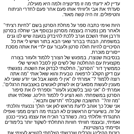
עדיין לא ידעתי מה זו מדיטציה ולמה היא מועילה.
סעדתי את אבי וליוויתי אותו פעם אחר פעם לחדרי הניתוח
והטיפולים. זה היה קשה מאוד.
היות ואימי כתבה ספר על מחלת הסרטן בשם "לחיות רציתי"
ולאחר מכן נפטרה בעצמה מסרטן ובנוסף אבי שחלה בסרטן
ודרבן אותי השכם וערב ללכת להיבדק בטענה שיש לנו גנים
במשפחה, הבנתי בברור שאני הבא בתור ושיש לי את כל
הסיכויים להיות חולה סרטן ולעבור עם ילדי את אותה מסכת
ייסורים מוכרת.
בנסיבות שנוצרו, במפגש של הצורך ללמוד ולעזור בצורה
מקצועית עם ההחלטה של לשים קץ לסבל האישי שלי
כממשיך דור "הסרטן", החלטתי לבדוק את השטח. נפגשתי
עם דיקן הקולג' לרפואה טבעית והוא שאל אותי "מה אתה
רוצה ללמוד ?" אמרתי לו "אין לי מושג אבל אני יודע שאני לא
מעונין לעשות מסאג'ים או לשחק לאנשים באצבעות הרגלים".
אמרתי לו "אני טוב בלשכנע ולעזור" וספרתי לו את סיפור
הסרטן במשפחתי. הוא הציע לי ללמוד הילינג. שאלתי אותו
"מה זה?" התשובה שקבלתי "תרשם ותבוא".
אני שכל כך אוהב לדעת מראש לאן אני הולך נכנעתי והלכתי
על זה. בשיעורים הראשונים לא הבנתי מה רוצים ממני ואפילו
התנגדתי וזלזלתי בזה. כשהדבר הוכיח את עצמו בעיניי כנכון
ואמיתי, ובעצמי חוויתי חוויות התחלתי לשקוד יותר בלימודים
וסיימתי בהצטיינות.
בזכות ההילינג והכלים שרכשתי הצלחתי להוציא לעצמי את