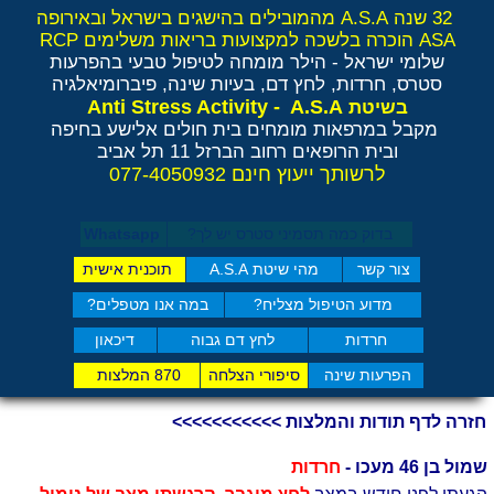
32 שנה A.S.A מהמובילים בהישגים בישראל ובאירופה
ASA הוכרה בלשכה למקצועות בריאות משלימים RCP
שלומי ישראל - הילר
מומחה לטיפול טבעי בהפרעות
סטרס, חרדות, לחץ דם, בעיות שינה, פיברומיאלגיה
Anti Stress Activity - A.S.A
בשיטת
מקבל במרפאות מומחים בית חולים אלישע בחיפה
ובית הרופאים רחוב הברזל 11 תל אביב
לרשותך ייעוץ חינם 077-4050932
בדוק כמה תסמיני סט​רס יש לך?
Whatsapp
צור קשר
מהי שיטת A.S.A
תוכנית אישית
מדוע הטיפול מצליח?
במה אנו מטפלים?
חרדות
לחץ דם גבוה
דיכאון
הפרעות שינה
סיפורי הצלחה
870 המלצות
חזרה לדף תודות והמלצות >>>>>>>>>>>
שמול בן 46 מעכו -
חרדות