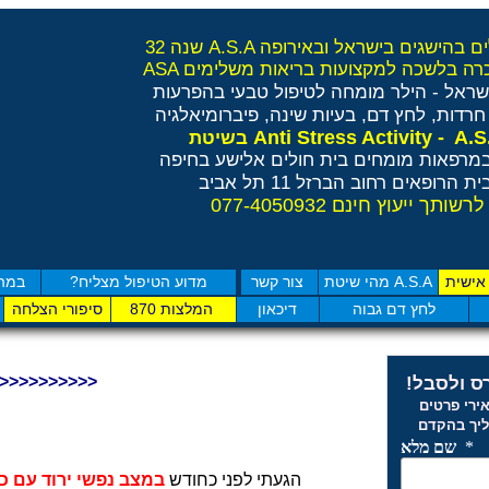
A מהמובילים בהישגים בישראל ובאירופה
שראל - הילר
מומחה לטיפול טבעי בהפרעות
רדות, לחץ דם, בעיות שינה, פיברומיאלגיה
Anti Stress Activity - A.S
בשיטת
מרפאות מומחים בית חולים אלישע בחיפה
ית הרופאים רחוב הברזל 11 תל אביב
לרשותך ייעוץ חינם 077-4050932
אישית
מהי שיטת A.S.A
צור קשר
מדוע הטיפול מצליח?
במה 
לחץ דם גבוה
דיכאון
870 המלצות
סיפורי הצלחה
חזרה לדף תודות והמלצות >>>>>>>
ס ולסבל!
רי פרטים
יך בהקדם
הגעתי לפני כחודש
במצב נפשי ירוד עם כ