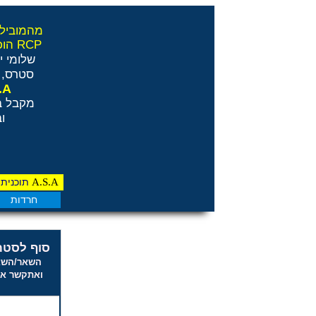
32 שנה .S.A
ASA הוכרה בלשכה למקצועות בריאות משלימים RCP
שלומי י
סטרס, ח
.A
מקבל ב
וב
A.S.A
תוכנית 
חרדות
סוף לסטר
השאר/השאי
ואתקשר אל