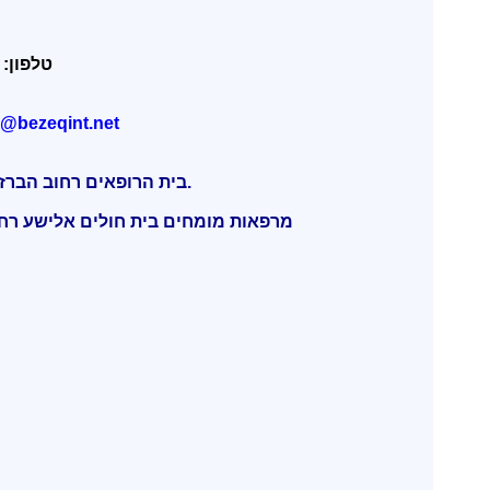
טלפון: 077-4050932
el@bezeqint.net
בית הרופאים רחוב הברזל 11 תל אביב.