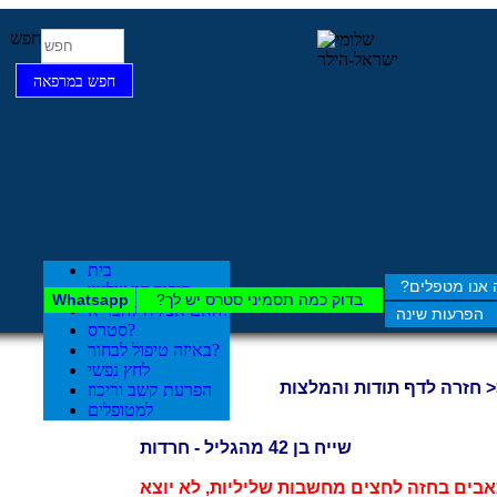
חפש
חפש במרפאה
בית
אנו מטפלים?
סיפור חיי שלומי
בדוק כמה תסמיני סט​רס יש לך?
Whatsapp
האם אצליח להבריא?
הפרעות שינה
סטרס?
באיזה טיפול לבחור?
לחץ נפשי
>>>>
הפרעת קשב וריכוז
למטופלים
שייח בן 42 מהגליל - חרדות
אבים בחזה לחצים מחשבות שליליות, לא יוצא