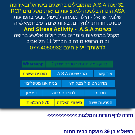
32 שנה A.S.A מהמובילים בהישגים בישראל ובאירופה
ASA הוכרה בלשכה למקצועות בריאות משלימים RCP
שלומי ישראל - הילר
מומחה לטיפול טבעי בהפרעות
סטרס, חרדות, לחץ דם, בעיות שינה, פיברומיאלגיה
Anti Stress Activity - A.S.A
בשיטת
מקבל במרפאות מומחים בית חולים אלישע בחיפה
ובית הרופאים רחוב הברזל 11 תל אביב
לרשותך ייעוץ חינם 077-4050932
בדוק כמה תסמיני סט​רס יש לך?
Whatsapp
צור קשר
מהי שיטת A.S.A
תוכנית אישית
מדוע הטיפול מצליח?
במה אנו מטפלים?
חרדות
לחץ דם גבוה
דיכאון
הפרעות שינה
סיפורי הצלחה
870 המלצות
חזרה לדף תודות והמלצות >>>>>>>>>>>
רפאל א בן 39 מועקה בבית החזה