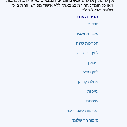
אין להעתיק או להשתמש בחומרים הנמצאים באתר לרבות כתבות
ו/או כל חומר אחר המוצג באתר ללא אישור מפורש והחתום ע"י
שלומי ישראל-הילר.
מפת האתר
חרדות
פיברומיאלגיה
הפרעות שינה
לחץ דם גבוה
דיכאון
לחץ נפשי
מחלת קרוהן
עייפות
עצבנות
הפרעות קשב וריכוז
סיפור חיי שלומי