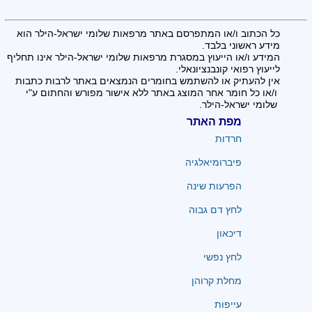
כל הכתוב ו/או המתפרסם באתר מרפאות שלומי ישראל-הילר הוא
מידע ראשוני בלבד.
המידע ו/או הייעוץ במסגרת מרפאות שלומי ישראל-הילר אינו תחליף
לייעוץ רפואי קונבנציונאלי.
אין להעתיק או להשתמש בחומרים הנמצאים באתר לרבות כתבות
ו/או כל חומר אחר המוצג באתר ללא אישור מפורש והחתום ע"י
שלומי ישראל-הילר.
מפת האתר
חרדות
פיברומיאלגיה
הפרעות שינה
לחץ דם גבוה
דיכאון
לחץ נפשי
מחלת קרוהן
עייפות