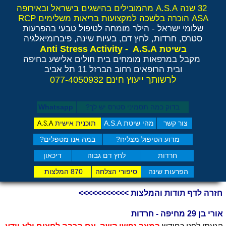
32 שנה A.S.A מהמובילים בהישגים בישראל ובאירופה
ASA הוכרה בלשכה למקצועות בריאות משלימים RCP
שלומי ישראל - הילר
מומחה לטיפול טבעי בהפרעות
סטרס, חרדות, לחץ דם, בעיות שינה, פיברומיאלגיה
Anti Stress Activity - A.S.A
בשיטת
מקבל במרפאות מומחים בית חולים אלישע בחיפה
ובית הרופאים רחוב הברזל 11 תל אביב
לרשותך ייעוץ חינם 077-4050932
בדוק כמה תסמיני סט​רס יש לך?
Whatsapp
צור קשר
מהי שיטת A.S.A
תוכנית אישית
A.S.A
מדוע הטיפול מצליח?
במה אנו מטפלים?
חרדות
לחץ דם גבוה
דיכאון
הפרעות שינה
סיפורי הצלחה
870 המלצות
חזרה לדף תודות והמלצות >>>>>>>>>>>
אורי בן 29 מחיפה - חרדות