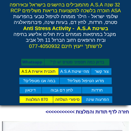
32 שנה A.S.A מהמובילים בהישגים בישראל ובאירופה
ASA הוכרה בלשכה למקצועות בריאות משלימים RCP
שלומי ישראל - הילר
מומחה לטיפול טבעי בהפרעות
סטרס, חרדות, לחץ דם, בעיות שינה, פיברומיאלגיה
Anti Stress Activity - A.S.A
בשיטת
מקבל במרפאות מומחים בית חולים אלישע בחיפה
ובית הרופאים רחוב הברזל 11 תל אביב
לרשותך ייעוץ חינם 077-4050932
בדוק כמה תסמיני סט​רס יש לך?
Whatsapp
צור קשר
מהי שיטת A.S.A
תוכנית אישית
A.S.A
מדוע הטיפול מצליח?
במה אנו מטפלים?
חרדות
לחץ דם גבוה
דיכאון
הפרעות שינה
סיפורי הצלחה
870 המלצות
חזרה לדף תודות והמלצות >>>>>>>>>>>