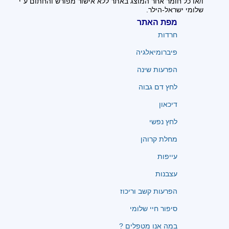
ו/או כל חומר אחר המוצג באתר ללא אישור מפורש והחתום ע"י
שלומי ישראל-הילר.
מפת האתר
חרדות
פיברומיאלגיה
הפרעות שינה
לחץ דם גבוה
דיכאון
לחץ נפשי
מחלת קרוהן
עייפות
עצבנות
הפרעות קשב וריכוז
סיפור חיי שלומי
במה אנו מטפלים ?