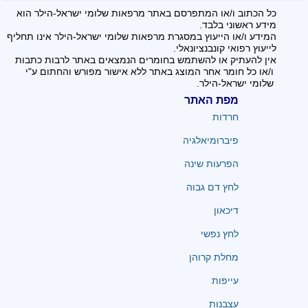
כל הכתוב ו/או המתפרסם באתר מרפאות שלומי ישראל-הילר הוא
מידע ראשוני בלבד.
המידע ו/או הייעוץ במסגרת מרפאות שלומי ישראל-הילר אינו תחליף
לייעוץ רפואי קונבנציונאלי.
אין להעתיק או להשתמש בחומרים הנמצאים באתר לרבות כתבות
ו/או כל חומר אחר המוצג באתר ללא אישור מפורש והחתום ע"י
שלומי ישראל-הילר.
מפת האתר
חרדות
פיברומיאלגיה
הפרעות שינה
לחץ דם גבוה
דיכאון
לחץ נפשי
מחלת קרוהן
עייפות
עצבנות