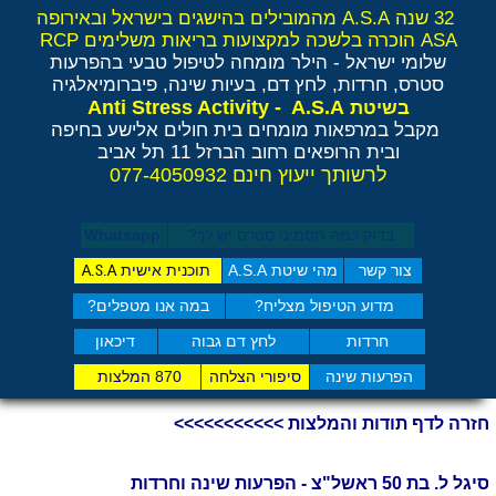
32 שנה A.S.A מהמובילים בהישגים בישראל ובאירופה
ASA הוכרה בלשכה למקצועות בריאות משלימים RCP
שלומי ישראל - הילר
מומחה לטיפול טבעי בהפרעות
סטרס, חרדות, לחץ דם, בעיות שינה, פיברומיאלגיה
Anti Stress Activity - A.S.A
בשיטת
מקבל במרפאות מומחים בית חולים אלישע בחיפה
ובית הרופאים רחוב הברזל 11 תל אביב
לרשותך ייעוץ חינם 077-4050932
בדוק כמה תסמיני סט​רס יש לך?
Whatsapp
צור קשר
מהי שיטת A.S.A
תוכנית אישית
A.S.A
מדוע הטיפול מצליח?
במה אנו מטפלים?
חרדות
לחץ דם גבוה
דיכאון
הפרעות שינה
סיפורי הצלחה
870 המלצות
חזרה לדף תודות והמלצות >>>>>>>>>>>
סיגל ל. בת 50 ראשל"צ - הפרעות שינה וחרדות