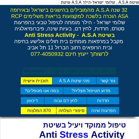
שיטת A.S.A , שלומי ישראל-הילר A.S.A שיטת
32 שנה A.S.A מהמובילים בהישגים בישראל ובאירופה
ASA הוכרה בלשכה למקצועות בריאות משלימים RCP
שלומי ישראל - הילר
מומחה לטיפול טבעי בהפרעות
סטרס, חרדות, לחץ דם, בעיות שינה, פיברומיאלגיה
Anti Stress Activity - A.S.A
בשיטת
מקבל במרפאות מומחים בית חולים אלישע בחיפה
ובית הרופאים רחוב הברזל 11 תל אביב
לרשותך ייעוץ חינם 077-4050932
בדוק כמה תסמיני סט​רס יש לך?
Whatsapp
צור קשר
מהי שיטת A.S.A
תוכנית אישית
מדוע הטיפול מצליח?
במה אנו מטפלים?
חרדות
לחץ דם גבוה
דיכאון
הפרעות שינה
סיפורי הצלחה
870 המלצות
טיפול ממוקד ויעיל בשיטת
Anti
Stress
Activity