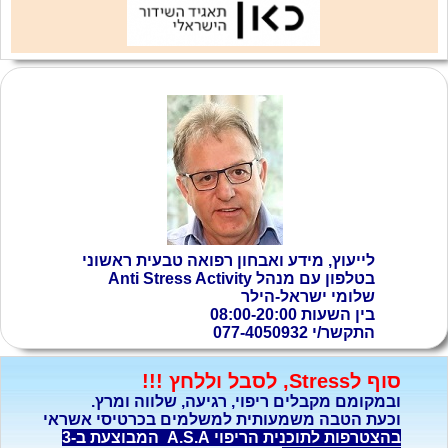
לייעוץ, מידע ואבחון רפואה טבעית ראשוני
בטלפון עם
מנהל Anti Stress Activity
שלומי ישראל-הילר
בין השעות 08:00-20:00
התקשר/י 077-4050932
סוף לStress, לסבל וללחץ !!!
ובמקומם מקבלים ריפוי, רגיעה, שלווה ומרץ.
וכעת הטבה משמעותית למשלמים בכרטיסי אשראי
בהצטרפות לתוכנית הריפוי A.S.A המבוצעת ב-3