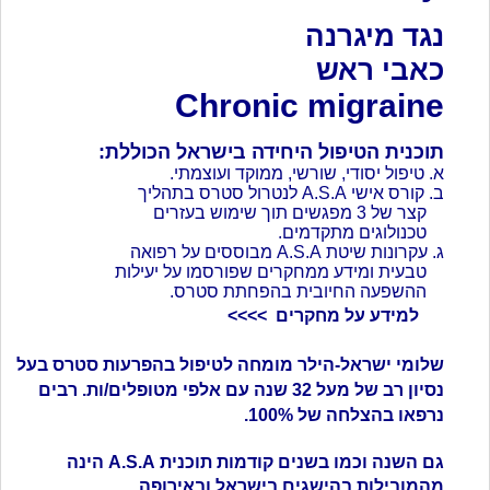
נגד מיגרנה
כאבי ראש
Chronic migraine
תוכנית הטיפול היחידה בישראל הכוללת:
א. טיפול יסודי, שורשי, ממוקד ועוצמתי.
ב. קורס אישי A.S.A לנטרול סטרס בתהליך
קצר של 3 מפגשים תוך שימוש בעזרים
טכנולוגים מתקדמים.
ג. עקרונות שיטת A.S.A מבוססים על רפואה
טבעית ומידע ממחקרים שפורסמו על יעילות
ההשפעה החיובית בהפחתת סטרס.
למידע על מחקרים >>>>
שלומי ישראל-הילר מומחה לטיפול בהפרעות סטרס בעל
נסיון רב של מעל 32 שנה עם אלפי מטופלים/ות.
רבים
נרפאו בהצלחה של 100%.
גם השנה וכמו בשנים קודמות תוכנית A.S.A הינה
מהמובילות בהישגים בישראל ובאירופה.