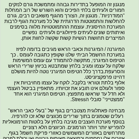
מנגנון זה המופעל בתדירות גבוהה ומתמשכת גורם לנזקים
חמורים ולעיתים בלתי הפיכים והוא השורש של רוב המחלות
"המודרניות". מנגנון זה, הצורך מהגוף משאבים רבים, גורם
להחלשות והתמוטטות הדרגתית של כל מערכות הגוף לרבות
המערכת החיסונית. עוצמת ההתמוטטויות מלווה בסימנים
ואיתותים שונים לעיתים פיזיולוגיים ולעיתים נפשיים
המייצרים תחושות רגשיות קשות שקשה לחוות אותן.
המיגרנה / המיגרנות וכאבי הראש מגיבים בדומה לפיוז
במערכת החשמל הביתי שלנו שקופץ כתגובה לעומס . כך
הטיפוס המיגרני, מתקשה להתמודד עם עומס המשימות
שלקח על עצמו ומגיב בלחץ שמתבטא בכיווץ שרירי הראש
והסרעפת.בדרך כלל הטיפוס המיגרני נוטה להיות מושלם
דהיינו פרפקציוניסט.
אלוף בלתת וטוראי בלקבל. לוקח על עצמו מחויבויות אין
ספור ולעולם אינו תובע את זכויותיו. מתאפיין בביטול העצמי
ולא חדל עד שראשו מתפוצץ. הטיפוס המיגרני הוא אחד
"ממצטייני" סובלי הStress.
מבחינה פאתלוגית מצטברים בגוף של "בעלי כאבי הראש"
רעלים שטמונים בתוך שרירים מכווצים שלא זכו להרפיה.
בנוסף מערכת העצבים מגיבה בלחץ על בלוטות הורמונאליות
להפריש יותר ויותר הורמונים. הכיווצים הלא רצוניים
מתרחשים באזורים המשמשים כאזורי פריקת חשמל בגוף,
אזורים אלו נחסמים וכתוצאה מאיסוף גירויים ואי יכולת לפרוק