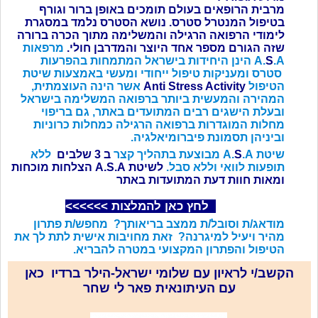
מרבית הרופאים בעולם תומכים באופן ברור וגורף
בטיפול המנטרל סטרס. נושא הסטרס נלמד במסגרת
לימודי הרפואה הרגילה והמשלימה מתוך הכרה ברורה
שזה הגורם מספר אחד היוצר והמדרבן חולי.
מרפאות
S
A.
.A הינן היחידות בישראל המתמחות בהפרעות
סטרס ומעניקות טיפול ייחודי ומעשי באמצעות שיטת
הטיפול
Anti Stress Activity
אשר הינה העוצמתית,
המהירה והמעשית
ביותר ברפואה המשלימה בישראל
ובעלת הישגים רבים המתועדים באתר, גם בריפוי
מחלות המוגדרות ברפואה הרגילה כמחלות כרוניות
וביניהן תסמונת פיברומיאלגיה.
שיטת A.
.A מבוצעת בתהליך קצר
S
ב 3 שלבים
ללא
תופעות לוואי וללא סבל.
לשיטת A.S.A הצלחות מוכחות
ומאות חוות דעת המתועדות באתר
לחץ כאן להמלצות >>>>>>
מודאג/ת וסובל/ת ממצב בריאותך? מחפש/ת פתרון
מהיר ויעיל למיגרנה? זאת מחויבות אישית לתת לך את
הטיפול והפתרון המקצועי במטרה להבריא.
הקשב/
י
לראיון עם שלומי ישראל-הילר ברדיו כאן
עם העיתונאית פאר לי שחר