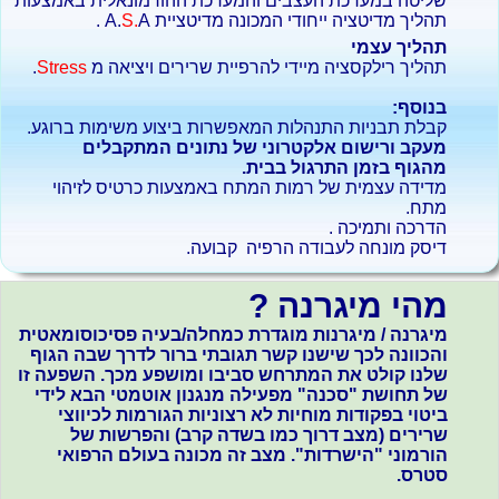
שליטה במערכת העצבים והמערכת ההורמונאלית באמצעות
תהליך מדיטציה ייחודי המכונה מדיטציית A.
A .
S.
תהליך עצמי
תהליך רילקסציה מיידי להרפיית שרירים ויציאה מ
Stress
.
בנוסף:
קבלת תבניות התנהלות המאפשרות ביצוע משימות ברוגע.
מעקב ורישום אלקטרוני של נתונים המתקבלים
מהגוף בזמן התרגול בבית.
מדידה עצמית של רמות המתח באמצעות כרטיס לזיהוי
מתח.
הדרכה ותמיכה .
דיסק מונחה לעבודה הרפיה קבועה.
מהי מיגרנה ?
מיגרנה / מיגרנות מוגדרת כמחלה/בעיה פסיכוסומאטית
והכוונה לכך שישנו קשר תגובתי ברור לדרך שבה הגוף
שלנו קולט את המתרחש סביבו ומושפע מכך. השפעה זו
של תחושת "סכנה" מפעילה מנגנון אוטמטי הבא לידי
ביטוי בפקודות מוחיות לא רצוניות הגורמות לכיווצי
שרירים (מצב דרוך כמו בשדה קרב) והפרשות של
הורמוני "הישרדות". מצב זה מכונה בעולם הרפואי
סטרס.