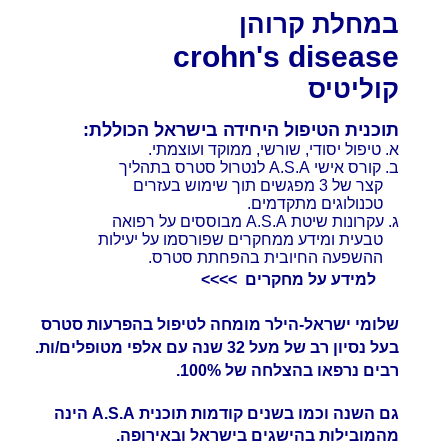
במחלת קרוהן
crohn's disease
קוליטיס
תוכנית הטיפול היחידה בישראל הכוללת:
א. טיפול יסודי, שורשי, ממוקד ועוצמתי.
ב. קורס אישי A.S.A לנטרול סטרס בתהליך
קצר של 3 מפגשים תוך שימוש בעזרים
טכנולוגים מתקדמים.
ג. עקרונות שיטת A.S.A מבוססים על רפואה
טבעית ומידע ממחקרים שפורסמו על יעילות
ההשפעה החיובית בהפחתת סטרס.
למידע על מחקרים >>>>
שלומי ישראל-הילר מומחה לטיפול בהפרעות סטרס
בעל נסיון רב של מעל 32 שנה עם אלפי מטופלים/ות.
רבים נרפאו בהצלחה של 100%.
גם השנה וכמו בשנים קודמות תוכנית A.S.A הינה
מהמובילות בהישגים בישראל ובאירופה.