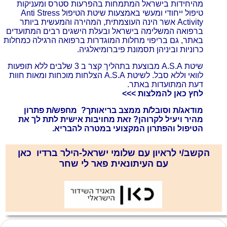
מהיחידות בישראל המתמחות בהפרעות סטרס ומעניקות
טיפול ייחודי ומעשי באמצעות שיטת הטיפול Anti Stress
Activity אשר הינה העוצמתית, המהירה והמעשית ביותר
ברפואה המשלימה בישראל ובעלת הישגים רבים המתועדים
באתר, גם בריפוי מחלות המוגדרות ברפואה הרגילה כמחלות
כרוניות וביניהן תסמונת פיברומיאלגיה.
שיטת A.S.A מבוצעת בתהליך קצר ב 3 שלבים ללא תופעות
לוואי וללא סבל. לשיטת A.S.A הצלחות מוכחות ומאות חוות
דעת המתועדות באתר.
ל
חץ כאן להמלצות >>>
מודאג/ת וסובל/ת ממצב בריאותך? מחפש/ת פתרון
מהיר ויעיל לקרוהן? זאת מחויבות אישית לתת לך את
הטיפול והפתרון המקצועי במטרה להבריא.
הקשב/
י
לראיון עם שלומי ישראל-הילר ברדיו כאן
עם העיתונאית פאר לי שחר