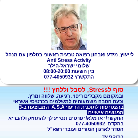
לייעוץ, מידע ואבחון רפואה טבעית ראשוני בטלפון עם
מנהל
Anti Stress Activity
שלומי ישראל-הילר
בין השעות 08:00-20:00
התקשר/י 077-4050932
סוף לStress, לסבל וללחץ !!!
ובמקומם מקבלים ריפוי, רגיעה, שלווה ומרץ.
וכעת הטבה משמעותית למשלמים בכרטיסי אשראי
בהצטרפות לתוכנית הריפוי A.S.A המבוצעת ב-3
מפגשים אישיים.
התקשר/י או מלא/י פרטים ונסייע לך להתחזק ולהבריא
בהקדם 077-4050932
הסדר לארגון המורים ועובדי רפא"ל
בתוקף עד