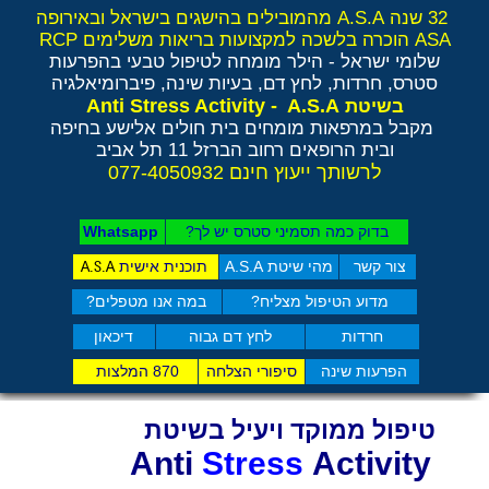
32 שנה A.S.A מהמובילים בהישגים בישראל ובאירופה
ASA הוכרה בלשכה למקצועות בריאות משלימים RCP
שלומי ישראל - הילר
מומחה לטיפול טבעי בהפרעות
סטרס, חרדות, לחץ דם, בעיות שינה, פיברומיאלגיה
Anti Stress Activity - A.S.A
בשיטת
מקבל במרפאות מומחים בית חולים אלישע בחיפה
ובית הרופאים רחוב הברזל 11 תל אביב
לרשותך ייעוץ חינם 077-4050932
בדוק כמה תסמיני סט​רס יש לך?
Whatsapp
צור קשר
מהי שיטת A.S.A
תוכנית אישית
A.S.A
מדוע הטיפול מצליח?
במה אנו מטפלים?
חרדות
לחץ דם גבוה
דיכאון
הפרעות שינה
סיפורי הצלחה
870 המלצות
טיפול ממוקד ויעיל בשיטת
Anti
Stress
Activity