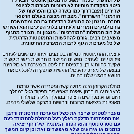
של תחושת "סכנה" מפעילה מנגנון אוטמטי הבא לידי
ביטוי בפקודות מוחיות לא רצוניות הגורמות לכיווצי
שרירים (מצב דרוך כמו בשדה קרב) והפרשות של
הורמוני "הישרדות". מצב זה מכונה בעולם הרפואי
סטרס. מנגנון זה המופעל בתדירות גבוהה ומתמשכת
גורם לנזקים חמורים ולעיתים בלתי הפיכים והוא השורש
של רוב המחלות "המודרניות". מנגנון זה, הצורך מהגוף
משאבים רבים, גורם להחלשות והתמוטטות הדרגתית
של כל מערכות הגוף לרבות המערכת החיסונית.
עוצמת ההתמוטטויות מלווה בסימנים ואיתותים שונים לעיתים
פיזיולוגיים ולעיתים נפשיים המייצרים תחושות רגשיות קשות
שקשה לחוות אותן. בתפיסה ההוליסטית מערכת העיכול הינה
בבואה של מערכת העיכול הרגשית שתפקידה לעכל גם את
הנושא הרגשי שלנו בחיים.
מחלת הקרוהן הינה מחלה קשה ומטרידה אשר גורמת
לכאבים עזים בבטן שאינם מאפשרים תפקוד רגיל במהלך
היום וגרוע מכך שינה רצופה במהלך הלילה. מחלה זו
מאופיינת ביציאות מרובות ודחופות במרקם שלשולי מדמם.
מעבר לסטרס שייצר את כשל המערכת החיסונית ודרבן
את התפתחות הדלקת נאלץ בעל המחלה להתמודד כעת
עם סטרס נוסף והוא הפחד המתמיד של דחף יציאה
בזמנים או אירועים שלא מאפשרים זאת וכן קיום המשך