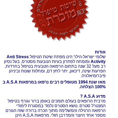
אודות
שלומי ישראל-הילר הינו מפתח שיטת הטיפול
Anti Stress
Activity
ומומחה לפתרון בעיות הנובעות מסטרס, בעל נסיון
רב מעל 32 שנה בתחום הרפואה הטבעית בטיפול בחרדות,
הפרעות שינה, דיכאון, יתר לחץ דם, ומחלות שונות וביניהן
פיברומיאלגיה.
מאז שנת 1994 מטופלים רבים נרפאו במרפאות A.S.A ב
100% הצלחה.
מדוע A.S.A ?
מרבית הרופאים בעולם תומכים באופן ברור וגורף בטיפול
המנטרל סטרס. נושא הסטרס נלמד במסגרת לימודי
הרפואה הרגילה והמשלימה מתוך הכרה ברורה שזה הגורם
מספר אחד היוצר והמדרבן חולי. מרפאות A.S.A הינן