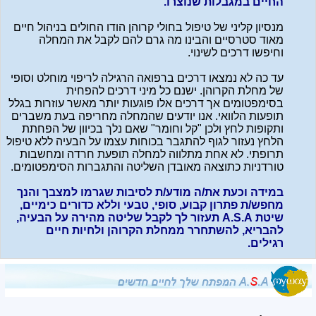
החיים במגבלות שנוצרו.
מנסיון קליני של טיפול בחולי קרוהן הודו החולים בניהול חיים
מאוד סטרסיים והבינו מה גרם להם לקבל את המחלה
וחיפשו דרכים לשינוי.
עד כה לא נמצאו דרכים ברפואה הרגילה לריפוי מוחלט וסופי
של מחלת הקרוהן. ישנם כל מיני דרכים להפחית
בסימפטומים אך דרכים אלו פוגעות יותר מאשר עוזרות בגלל
תופעות הלוואי. אנו יודעים שהמחלה מחריפה בעת משברים
ותקופות לחץ ולכן "קל וחומר" שאם נלך בכיוון של הפחתת
הלחץ נעזור לגוף להתגבר בכוחות עצמו על הבעיה ללא טיפול
תרופתי. לא אחת מתלווה למחלה תופעת חרדה ומחשבות
טורדניות כתוצאה מאובדן השליטה והתגברות הסימפטומים.
במידה וכעת את/ה מודע/ת לסיבות שגרמו למצבך והנך
מחפש/ת פתרון קבוע, סופי, טבעי וללא כדורים כימיים,
שיטת A.S.A תעזור לך לקבל שליטה מהירה על הבעיה,
להבריא, להשתחרר ממחלת הקרוהן ולחיות חיים
רגילים.