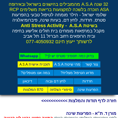
32 שנה A.S.A מהמובילים בהישגים בישראל ובאירופה
ASA הוכרה בלשכה למקצועות בריאות משלימים RCP
שלומי ישראל - הילר
מומחה לטיפול טבעי בהפרעות
סטרס, חרדות, לחץ דם, בעיות שינה, פיברומיאלגיה
Anti Stress Activity - A.S.A
בשיטת
מקבל במרפאות מומחים בית חולים אלישע בחיפה
ובית הרופאים רחוב הברזל 11 תל אביב
לרשותך ייעוץ חינם 077-4050932
בדוק כמה תסמיני סט​רס יש לך?
Whatsapp
צור קשר
מהי שיטת A.S.A
תוכנית אישית
A.S.A
מדוע הטיפול מצליח?
במה אנו מטפלים?
חרדות
לחץ דם גבוה
דיכאון
הפרעות שינה
סיפורי הצלחה
870 המלצות
חזרה לדף תודות והמלצות >>>>>>>>>>>
מורן ד. ת"א - הפרעות שינה