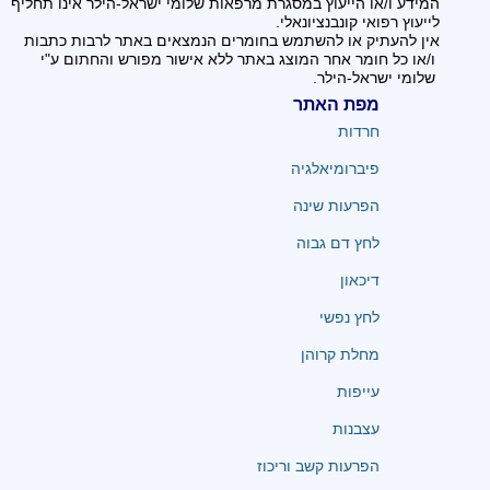
המידע ו/או הייעוץ במסגרת מרפאות שלומי ישראל-הילר אינו תחליף
לייעוץ רפואי קונבנציונאלי.
אין להעתיק או להשתמש בחומרים הנמצאים באתר לרבות כתבות
ו/או כל חומר אחר המוצג באתר ללא אישור מפורש והחתום ע"י
שלומי ישראל-הילר.
מפת האתר
חרדות
פיברומיאלגיה
הפרעות שינה
לחץ דם גבוה
דיכאון
לחץ נפשי
מחלת קרוהן
עייפות
עצבנות
הפרעות קשב וריכוז