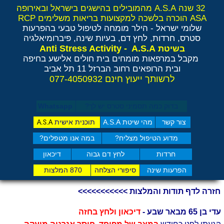
32 שנה A.S.A מהמובילים בהישגים בישראל ובאירופה
ASA הוכרה בלשכה למקצועות בריאות משלימים RCP
שלומי ישראל - הילר
מומחה לטיפול טבעי בהפרעות
סטרס, חרדות, לחץ דם, בעיות שינה, פיברומיאלגיה
Anti Stress Activity - A.S.A
בשיטת
מקבל במרפאות מומחים בית חולים אלישע בחיפה
ובית הרופאים רחוב הברזל 11 תל אביב
לרשותך ייעוץ חינם 077-4050932
בדוק כמה תסמיני סט​רס יש לך?
Whatsapp
צור קשר
מהי שיטת A.S.A
תוכנית אישית
A.S.A
מדוע הטיפול מצליח?
במה אנו מטפלים?
חרדות
לחץ דם גבוה
דיכאון
הפרעות שינה
סיפורי הצלחה
870 המלצות
חזרה לדף תודות והמלצות >>>>>>>>>>>
עדי בן 65 מבאר שבע -
דיכאון ולחץ בחזה