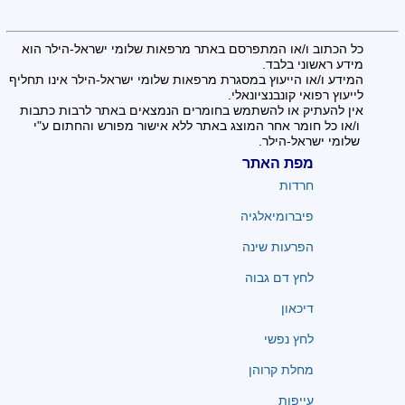
כל הכתוב ו/או המתפרסם באתר מרפאות שלומי ישראל-הילר הוא
מידע ראשוני בלבד.
המידע ו/או הייעוץ במסגרת מרפאות שלומי ישראל-הילר אינו תחליף
לייעוץ רפואי קונבנציונאלי.
אין להעתיק או להשתמש בחומרים הנמצאים באתר לרבות כתבות
ו/או כל חומר אחר המוצג באתר ללא אישור מפורש והחתום ע"י
שלומי ישראל-הילר.
מפת האתר
חרדות
פיברומיאלגיה
הפרעות שינה
לחץ דם גבוה
דיכאון
לחץ נפשי
מחלת קרוהן
עייפות