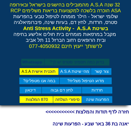
32 שנה A.S.A מהמובילים בהישגים בישראל ובאירופה
ASA הוכרה בלשכה למקצועות בריאות משלימים RCP
שלומי ישראל - הילר
מומחה לטיפול טבעי בהפרעות
סטרס, חרדות, לחץ דם, בעיות שינה, פיברומיאלגיה
Anti Stress Activity - A.S.A
בשיטת
מקבל במרפאות מומחים בית חולים אלישע בחיפה
ובית הרופאים רחוב הברזל 11 תל אביב
לרשותך ייעוץ חינם 077-4050932
בדוק כמה תסמיני סט​רס יש לך?
Whatsapp
צור קשר
מהי שיטת A.S.A
תוכנית אישית
A.S.A
מדוע הטיפול מצליח?
במה אנו מטפלים?
חרדות
לחץ דם גבוה
דיכאון
הפרעות שינה
סיפורי הצלחה
870 המלצות
חזרה לדף תודות והמלצות >>>>>>>>>>>
יאנה בת 36 באר שבע - הפרעות שינה