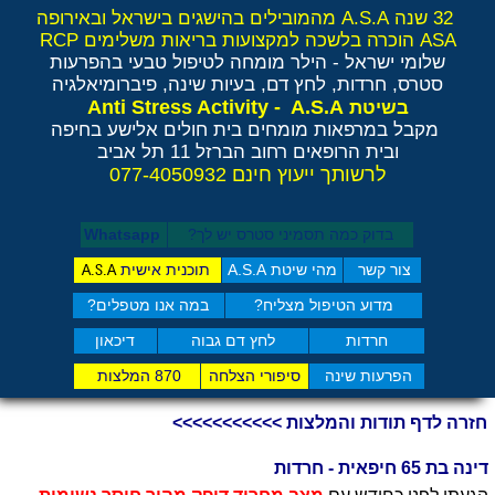
32 שנה A.S.A מהמובילים בהישגים בישראל ובאירופה
ASA הוכרה בלשכה למקצועות בריאות משלימים RCP
שלומי ישראל - הילר
מומחה לטיפול טבעי בהפרעות
סטרס, חרדות, לחץ דם, בעיות שינה, פיברומיאלגיה
Anti Stress Activity - A.S.A
בשיטת
מקבל במרפאות מומחים בית חולים אלישע בחיפה
ובית הרופאים רחוב הברזל 11 תל אביב
לרשותך ייעוץ חינם 077-4050932
בדוק כמה תסמיני סט​רס יש לך?
Whatsapp
צור קשר
מהי שיטת A.S.A
תוכנית אישית
A.S.A
מדוע הטיפול מצליח?
במה אנו מטפלים?
חרדות
לחץ דם גבוה
דיכאון
הפרעות שינה
סיפורי הצלחה
870 המלצות
חזרה לדף תודות והמלצות >>>>>>>>>>>
דינה בת 65 חיפאית - חרדות