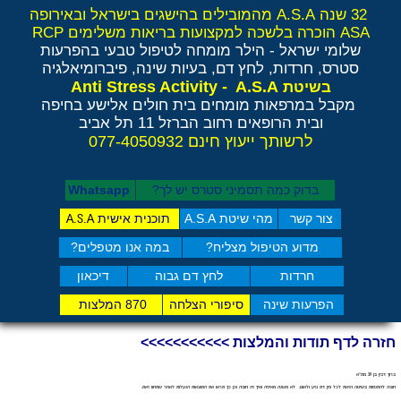
32 שנה A.S.A מהמובילים בהישגים בישראל ובאירופה
ASA הוכרה בלשכה למקצועות בריאות משלימים RCP
שלומי ישראל - הילר
מומחה לטיפול טבעי בהפרעות
סטרס, חרדות, לחץ דם, בעיות שינה, פיברומיאלגיה
Anti Stress Activity - A.S.A
בשיטת
מקבל במרפאות מומחים בית חולים אלישע בחיפה
ובית הרופאים רחוב הברזל 11 תל אביב
לרשותך ייעוץ חינם 077-4050932
בדוק כמה תסמיני סט​רס יש לך?
Whatsapp
צור קשר
מהי שיטת A.S.A
תוכנית אישית
A.S.A
מדוע הטיפול מצליח?
במה אנו מטפלים?
חרדות
לחץ דם גבוה
דיכאון
הפרעות שינה
סיפורי הצלחה
870 המלצות
חזרה לדף תודות והמלצות >>>>>>>>>>>
ברוך דבין בן 39 מת"א
חובה להתנסות בשיטה הזאת לכל מין דת גזע ולאום. לא משנה מאיפה ואיך זה חובה וכן כך תראו את התוצאות הנעלות לאחר שתחוו זאת.