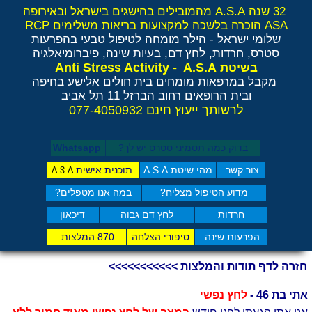
32 שנה A.S.A מהמובילים בהישגים בישראל ובאירופה
ASA הוכרה בלשכה למקצועות בריאות משלימים RCP
שלומי ישראל - הילר
מומחה לטיפול טבעי בהפרעות
סטרס, חרדות, לחץ דם, בעיות שינה, פיברומיאלגיה
Anti Stress Activity - A.S.A
בשיטת
מקבל במרפאות מומחים בית חולים אלישע בחיפה
ובית הרופאים רחוב הברזל 11 תל אביב
לרשותך ייעוץ חינם 077-4050932
בדוק כמה תסמיני סט​רס יש לך?
Whatsapp
צור קשר
מהי שיטת A.S.A
תוכנית אישית
A.S.A
מדוע הטיפול מצליח?
במה אנו מטפלים?
חרדות
לחץ דם גבוה
דיכאון
הפרעות שינה
סיפורי הצלחה
870 המלצות
חזרה לדף תודות והמלצות >>>>>>>>>>>
אתי בת 46 -
לחץ נפשי