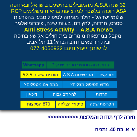
32 שנה A.S.A מהמובילים בהישגים בישראל ובאירופה
ASA הוכרה בלשכה למקצועות בריאות משלימים RCP
שלומי ישראל - הילר
מומחה לטיפול טבעי בהפרעות
סטרס, חרדות, לחץ דם, בעיות שינה, פיברומיאלגיה
Anti Stress Activity - A.S.A
בשיטת
מקבל במרפאות מומחים בית חולים אלישע בחיפה
ובית הרופאים רחוב הברזל 11 תל אביב
לרשותך ייעוץ חינם 077-4050932
בדוק כמה תסמיני סט​רס יש לך?
Whatsapp
צור קשר
מהי שיטת A.S.A
תוכנית אישית
A.S.A
מדוע הטיפול מצליח?
במה אנו מטפלים?
חרדות
לחץ דם גבוה
דיכאון
הפרעות שינה
סיפורי הצלחה
870 המלצות
חזרה לדף תודות והמלצות >>>>>>>>>>>
א. א. בת 40. נתניה