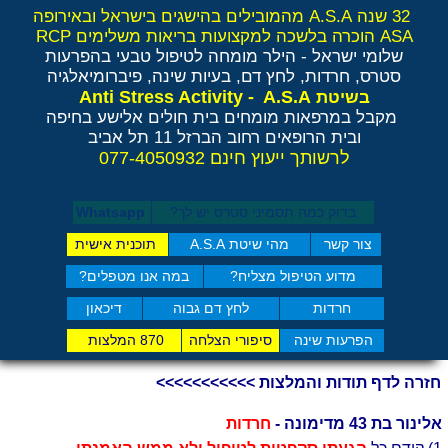
32 שנה A.S.A מהמובילים בהישגים בישראל ובאירופה
ASA הוכרה בלשכה למקצועות בריאות משלימים RCP
שלומי ישראל - הילר
מומחה לטיפול טבעי בהפרעות
סטרס, חרדות, לחץ דם, בעיות שינה, פיברומיאלגיה
Anti Stress Activity - A.S.A
בשיטת
מקבל במרפאות מומחים בית חולים אלישע בחיפה
ובית הרופאים רחוב הברזל 11 תל אביב
לרשותך ייעוץ חינם 077-4050932
בדוק כמה תסמיני סט​רס יש לך?
Whatsapp
צור קשר
מהי שיטת A.S.A
תוכנית אישית
מדוע הטיפול מצליח?
במה אנו מטפלים?
חרדות
לחץ דם גבוה
דיכאון
הפרעות שינה
סיפורי הצלחה
870 המלצות
חזרה לדף תודות והמלצות >>>>>>>>>>>
אלינור בת 43 מדימונה -
חרדות