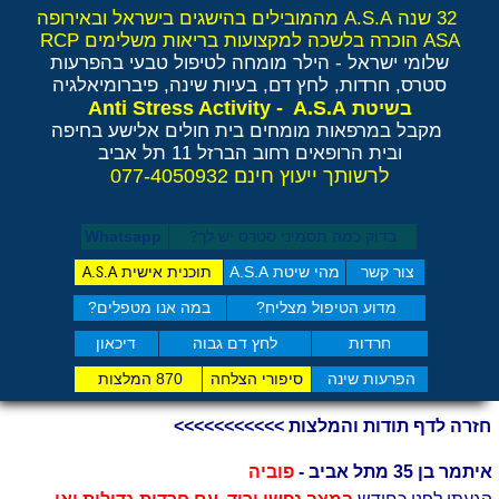
32 שנה A.S.A מהמובילים בהישגים בישראל ובאירופה
ASA הוכרה בלשכה למקצועות בריאות משלימים RCP
שלומי ישראל - הילר
מומחה לטיפול טבעי בהפרעות
סטרס, חרדות, לחץ דם, בעיות שינה, פיברומיאלגיה
Anti Stress Activity - A.S.A
בשיטת
מקבל במרפאות מומחים בית חולים אלישע בחיפה
ובית הרופאים רחוב הברזל 11 תל אביב
לרשותך ייעוץ חינם 077-4050932
בדוק כמה תסמיני סט​רס יש לך?
Whatsapp
צור קשר
מהי שיטת A.S.A
תוכנית אישית
A.S.A
מדוע הטיפול מצליח?
במה אנו מטפלים?
חרדות
לחץ דם גבוה
דיכאון
הפרעות שינה
סיפורי הצלחה
870 המלצות
חזרה לדף תודות והמלצות >>>>>>>>>>>
איתמר בן 35 מתל אביב -
פוביה