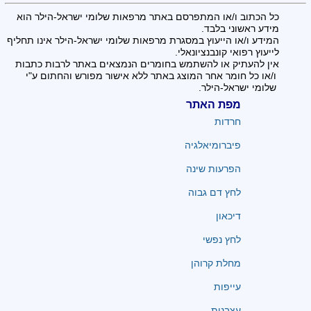
כל הכתוב ו/או המתפרסם באתר מרפאות שלומי ישראל-הילר הוא
מידע ראשוני בלבד.
המידע ו/או הייעוץ במסגרת מרפאות שלומי ישראל-הילר אינו תחליף
לייעוץ רפואי קונבנציונאלי.
אין להעתיק או להשתמש בחומרים הנמצאים באתר לרבות כתבות
ו/או כל חומר אחר המוצג באתר ללא אישור מפורש והחתום ע"י
שלומי ישראל-הילר.
מפת האתר
חרדות
פיברומיאלגיה
הפרעות שינה
לחץ דם גבוה
דיכאון
לחץ נפשי
מחלת קרוהן
עייפות
עצבנות