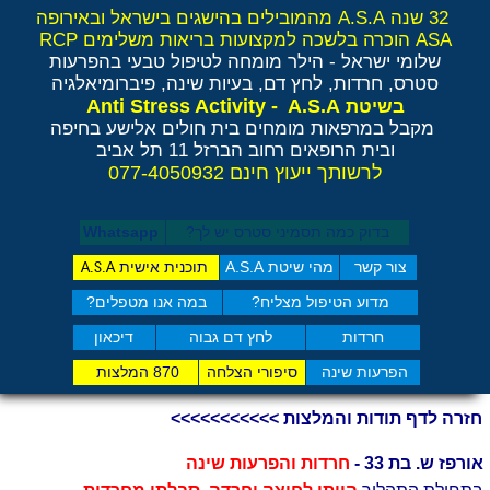
32 שנה A.S.A מהמובילים בהישגים בישראל ובאירופה
ASA הוכרה בלשכה למקצועות בריאות משלימים RCP
שלומי ישראל - הילר
מומחה לטיפול טבעי בהפרעות
סטרס, חרדות, לחץ דם, בעיות שינה, פיברומיאלגיה
Anti Stress Activity - A.S.A
בשיטת
מקבל במרפאות מומחים בית חולים אלישע בחיפה
ובית הרופאים רחוב הברזל 11 תל אביב
לרשותך ייעוץ חינם 077-4050932
בדוק כמה תסמיני סט​רס יש לך?
Whatsapp
צור קשר
מהי שיטת A.S.A
תוכנית אישית
A.S.A
מדוע הטיפול מצליח?
במה אנו מטפלים?
חרדות
לחץ דם גבוה
דיכאון
הפרעות שינה
סיפורי הצלחה
870 המלצות
חזרה לדף תודות והמלצות >>>>>>>>>>>
אורפז ש. בת 33 -
חרדות והפרעות שינה