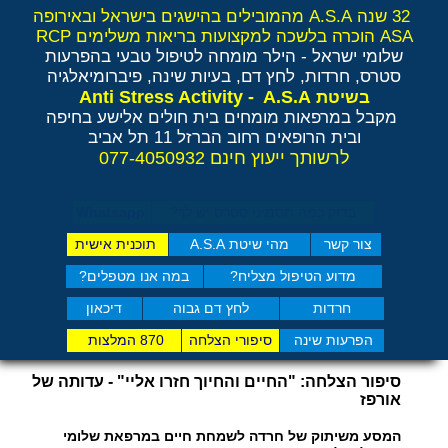
32 שנה A.S.A מהמובילים בהישגים בישראל ובאירופה
ASA הוכרה בלשכה למקצועות בריאות משלימים RCP
שלומי ישראל - הילר
מומחה לטיפול טבעי בהפרעות
סטרס, חרדות, לחץ דם, בעיות שינה, פיברומיאלגיה
Anti Stress Activity - A.S.A
בשיטת
מקבל במרפאות מומחים בית חולים אלישע בחיפה
ובית הרופאים רחוב הברזל 11 תל אביב
לרשותך ייעוץ חינם 077-4050932
בדוק כמה תסמיני סט​רס יש לך?
Whatsapp
צור קשר
מהי שיטת A.S.A
תוכנית אישית
מדוע הטיפול מצליח?
במה אנו מטפלים?
חרדות
לחץ דם גבוה
דיכאון
הפרעות שינה
סיפורי הצלחה
870 המלצות
סיפור הצלחה: "החיים והחיוך חזרו אליי" - עדותה של
אורפז
המסע משיתוק של חרדה לשמחת חיים במרפאת שלומי