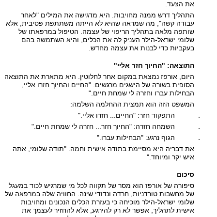
את הצעד.
התהליך דרש ממנה מחויבות. היא מדגישה את המילים "לאחר
עבודה קשה", מה שמראה שהיא לא הייתה משתתפת פסיבית, אלא
שותפה מלאה בתהליך הריפוי של עצמה. הטיפול במרפאתו של
שלומי ישראל-הילר העניק לה את הכלים, והיא השתמשה בהם
בעקביות כדי לבנות את עצמה מחדש.
התוצאה: "החיוך חזר אליי"
היום, אורפז נמצאת במקום אחר לחלוטין. היא מתארת את התוצאה
הסופית בשורה של הישגים מרגשים: "החיים והחיוך חזרו אליי,
הבחילות עברו וחזרה לי שמחת חיים."
המשפט הזה הוא תמצית ההחלמה השלמה:
התפקוד חזר: "החיים... חזרו אליי."
השמחה חזרה: "החיוך חזר... חזרה לי שמחת חיים."
הגוף נרגע: "הבחילות עברו."
את דבריה היא מסיימת בתודה אישית וחמה: "תודה שלומי, אתה
איש יקר ומיוחד."
סיכום
סיפורה של אורפז הוא מסר של תקווה לכל מי שמרגיש לכוד במעגל
של מחשבות טורדניות, חרדה ונדודי שינה. החוויה שלה במרפאה של
שלומי ישראל-הילר מוכיחה כי בעזרת הכלים הנכונים ומחויבות
אישית לתהליך, אפשר לא רק להירגע, אלא להחזיר לעצמך את