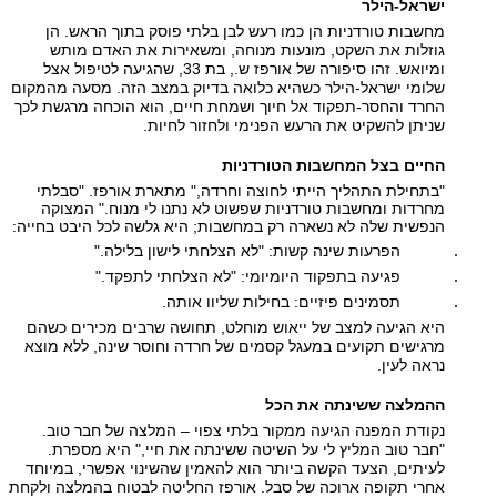
ישראל-הילר
מחשבות טורדניות הן כמו רעש לבן בלתי פוסק בתוך הראש. הן
גוזלות את השקט, מונעות מנוחה, ומשאירות את האדם מותש
ומיואש. זהו סיפורה של אורפז ש., בת 33, שהגיעה לטיפול אצל
שלומי ישראל-הילר כשהיא כלואה בדיוק במצב הזה. מסעה מהמקום
החרד והחסר-תפקוד אל חיוך ושמחת חיים, הוא הוכחה מרגשת לכך
שניתן להשקיט את הרעש הפנימי ולחזור לחיות.
החיים בצל המחשבות הטורדניות
"בתחילת התהליך הייתי לחוצה וחרדה," מתארת אורפז. "סבלתי
מחרדות ומחשבות טורדניות שפשוט לא נתנו לי מנוח." המצוקה
הנפשית שלה לא נשארה רק במחשבות; היא גלשה לכל היבט בחייה:
הפרעות שינה קשות: "לא הצלחתי לישון בלילה."
פגיעה בתפקוד היומיומי: "לא הצלחתי לתפקד."
תסמינים פיזיים: בחילות שליוו אותה.
היא הגיעה למצב של ייאוש מוחלט, תחושה שרבים מכירים כשהם
מרגישים תקועים במעגל קסמים של חרדה וחוסר שינה, ללא מוצא
נראה לעין.
ההמלצה ששינתה את הכל
נקודת המפנה הגיעה ממקור בלתי צפוי – המלצה של חבר טוב.
"חבר טוב המליץ לי על השיטה ששינתה את חיי," היא מספרת.
לעיתים, הצעד הקשה ביותר הוא להאמין שהשינוי אפשרי, במיוחד
אחרי תקופה ארוכה של סבל. אורפז החליטה לבטוח בהמלצה ולקחת