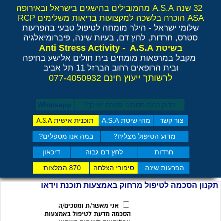
32 שנה A.S.A מהמובילים בהישגים בישראל ובאירופה
ASA הוכרה בלשכה למקצועות בריאות משלימים RCP
שלומי ישראל - הילר
מומחה לטיפול טבעי בהפרעות
סטרס, חרדות, לחץ דם, בעיות שינה, פיברומיאלגיה
Anti Stress Activity - A.S.A
בשיטת
מקבל במרפאות מומחים בית חולים אלישע בחיפה
ובית הרופאים רחוב הברזל 11 תל אביב
לרשותך ייעוץ חינם 077-4050932
בדוק כמה תסמיני סט​רס יש לך?
Whatsapp
צור קשר
מהי שיטת A.S.A
תוכנית אישית
A.S.A
מדוע הטיפול מצליח?
במה אנו מטפלים?
חרדות
לחץ דם גבוה
דיכאון
הפרעות שינה
סיפורי הצלחה
870 המלצות
תקנון הסכמה לטיפול מרחוק באמצעות תוכנת וידאו