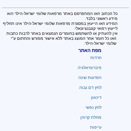
כל הכתוב ו/או המתפרסם באתר מרפאות שלומי ישראל-הילר הוא
מידע ראשוני בלבד.
המידע ו/או הייעוץ במסגרת מרפאות שלומי ישראל-הילר אינו תחליף
לייעוץ רפואי קונבנציונאלי.
אין להעתיק או להשתמש בחומרים הנמצאים באתר לרבות כתבות
ו/או כל חומר אחר המוצג באתר ללא אישור מפורש והחתום ע"י
שלומי ישראל-הילר.
מפת האתר
חרדות
פיברומיאלגיה
הפרעות שינה
לחץ דם גבוה
דיכאון
לחץ נפשי
מחלת קרוהן
עייפות