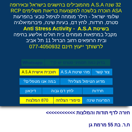
32 שנה A.S.A מהמובילים בהישגים בישראל ובאירופה
ASA הוכרה בלשכה למקצועות בריאות משלימים RCP
שלומי ישראל - הילר
מומחה לטיפול טבעי בהפרעות
סטרס, חרדות, לחץ דם, בעיות שינה, פיברומיאלגיה
Anti Stress Activity - A.S.A
בשיטת
מקבל במרפאות מומחים בית חולים אלישע בחיפה
ובית הרופאים רחוב הברזל 11 תל אביב
לרשותך ייעוץ חינם 077-4050932
בדוק כמה תסמיני סט​רס יש לך?
Whatsapp
צור קשר
מהי שיטת A.S.A
תוכנית אישית
A.S.A
מדוע הטיפול מצליח?
במה אנו מטפלים?
חרדות
לחץ דם גבוה
דיכאון
הפרעות שינה
סיפורי הצלחה
870 המלצות
חזרה לדף תודות והמלצות >>>>>>>>>>>
ח.ר. בת 55 מרמת גן