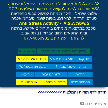
32 שנה A.S.A מהמובילים בהישגים בישראל ובאירופה
ASA הוכרה בלשכה למקצועות בריאות משלימים RCP
שלומי ישראל - הילר
מומחה לטיפול טבעי בהפרעות
סטרס, חרדות, לחץ דם, בעיות שינה, פיברומיאלגיה
Anti Stress Activity - A.S.A
בשיטת
מקבל במרפאות מומחים בית חולים אלישע בחיפה
ובית הרופאים רחוב הברזל 11 תל אביב
לרשותך ייעוץ חינם 077-4050932
בדוק כמה תסמיני סט​רס יש לך?
Whatsapp
צור קשר
מהי שיטת A.S.A
תוכנית אישית
A.S.A
מדוע הטיפול מצליח?
במה אנו מטפלים?
חרדות
לחץ דם גבוה
דיכאון
הפרעות שינה
סיפורי הצלחה
870 המלצות
חזרה לדף תודות והמלצות >>>>>>>>>>>
אושרית י בת 53