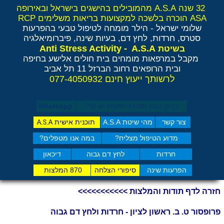
32 שנה A.S.A מהמובילים בהישגים בישראל ובאירופה
ASA הוכרה בלשכה למקצועות בריאות משלימים RCP
שלומי ישראל - הילר
מומחה לטיפול טבעי בהפרעות
סטרס, חרדות, לחץ דם, בעיות שינה, פיברומיאלגיה
Anti Stress Activity - A.S.A
בשיטת
מקבל במרפאות מומחים בית חולים אלישע בחיפה
ובית הרופאים רחוב הברזל 11 תל אביב
לרשותך ייעוץ חינם 077-4050932
בדוק כמה תסמיני סט​רס יש לך?
Whatsapp
צור קשר
מהי שיטת A.S.A
תוכנית אישית
A.S.A
מדוע הטיפול מצליח?
במה אנו מטפלים?
חרדות
לחץ דם גבוה
דיכאון
הפרעות שינה
סיפורי הצלחה
870 המלצות
חזרה לדף תודות והמלצות >>>>>>>>>>>
פרופסור ט. ב. ראשון לציון - חרדות ולחץ דם גבוה