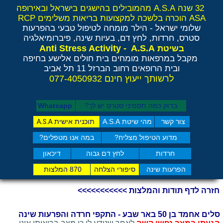
32 שנה A.S.A מהמובילים בהישגים בישראל ובאירופה
ASA הוכרה בלשכה למקצועות בריאות משלימים RCP
שלומי ישראל - הילר
מומחה לטיפול טבעי בהפרעות
סטרס, חרדות, לחץ דם, בעיות שינה, פיברומיאלגיה
Anti Stress Activity - A.S.A
בשיטת
מקבל במרפאות מומחים בית חולים אלישע בחיפה
ובית הרופאים רחוב הברזל 11 תל אביב
לרשותך ייעוץ חינם 077-4050932
בדוק כמה תסמיני סט​רס יש לך?
Whatsapp
צור קשר
מהי שיטת A.S.A
תוכנית אישית
A.S.A
מדוע הטיפול מצליח?
במה אנו מטפלים?
חרדות
לחץ דם גבוה
דיכאון
הפרעות שינה
סיפורי הצלחה
870 המלצות
חזרה לדף תודות והמלצות >>>>>>>>>>>
סלים אחמד בן 50 באר שבע - התקפי חרדה והפרעות שינה