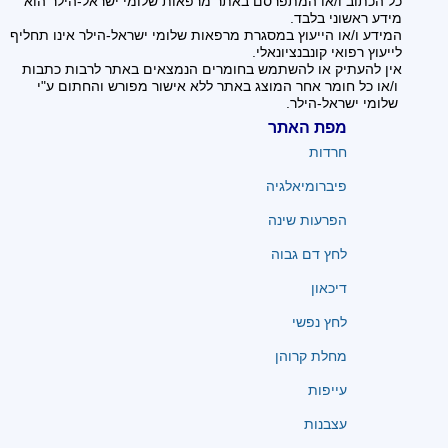
כל הכתוב ו/או המתפרסם באתר מרפאות שלומי ישראל-הילר הוא
מידע ראשוני בלבד.
המידע ו/או הייעוץ במסגרת מרפאות שלומי ישראל-הילר אינו תחליף
לייעוץ רפואי קונבנציונאלי.
אין להעתיק או להשתמש בחומרים הנמצאים באתר לרבות כתבות
ו/או כל חומר אחר המוצג באתר ללא אישור מפורש והחתום ע"י
שלומי ישראל-הילר.
מפת האתר
חרדות
פיברומיאלגיה
הפרעות שינה
לחץ דם גבוה
דיכאון
לחץ נפשי
מחלת קרוהן
עייפות
עצבנות