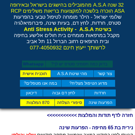
32 שנה A.S.A מהמובילים בהישגים בישראל ובאירופה
ASA הוכרה בלשכה למקצועות בריאות משלימים RCP
שלומי ישראל - הילר
מומחה לטיפול טבעי בהפרעות
סטרס, חרדות, לחץ דם, בעיות שינה, פיברומיאלגיה
Anti Stress Activity - A.S.A
בשיטת
מקבל במרפאות מומחים בית חולים אלישע בחיפה
ובית הרופאים רחוב הברזל 11 תל אביב
לרשותך ייעוץ חינם 077-4050932
בדוק כמה תסמיני סט​רס יש לך?
Whatsapp
צור קשר
מהי שיטת A.S.A
תוכנית אישית
מדוע הטיפול מצליח?
במה אנו מטפלים?
חרדות
לחץ דם גבוה
דיכאון
הפרעות שינה
סיפורי הצלחה
870 המלצות
חזרה לדף תודות והמלצות >>>>>>>>>>>
נירית בת 65 מחיפה - הפרעות שינה