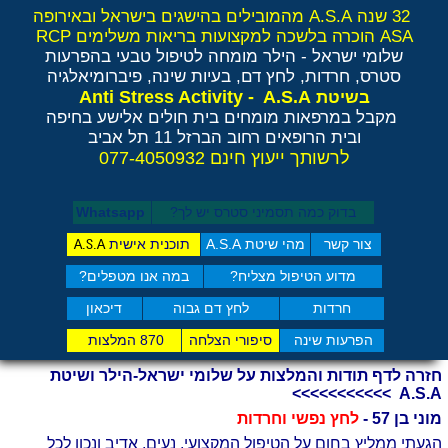
32 שנה A.S.A מהמובילים בהישגים בישראל ובאירופה
ASA הוכרה בלשכה למקצועות בריאות משלימים RCP
שלומי ישראל - הילר
מומחה לטיפול טבעי בהפרעות
סטרס, חרדות, לחץ דם, בעיות שינה, פיברומיאלגיה
Anti Stress Activity - A.S.A
בשיטת
מקבל במרפאות מומחים בית חולים אלישע בחיפה
ובית הרופאים רחוב הברזל 11 תל אביב
לרשותך ייעוץ חינם 077-4050932
בדוק כמה תסמיני סט​רס יש לך?
Whatsapp
צור קשר
מהי שיטת A.S.A
תוכנית אישית
A.S.A
מדוע הטיפול מצליח?
במה אנו מטפלים?
חרדות
לחץ דם גבוה
דיכאון
הפרעות שינה
סיפורי הצלחה
870 המלצות
חזרה לדף תודות והמלצות על שלומי ישראל-הילר ושיטת
A.S.A >>>>>>>>>>>
מוני בן 57 -
לחץ נפשי וחרדות
הגעתי ממליץ בחום על הטיפול המקצועי, נעים, אדיב ונכון לכל