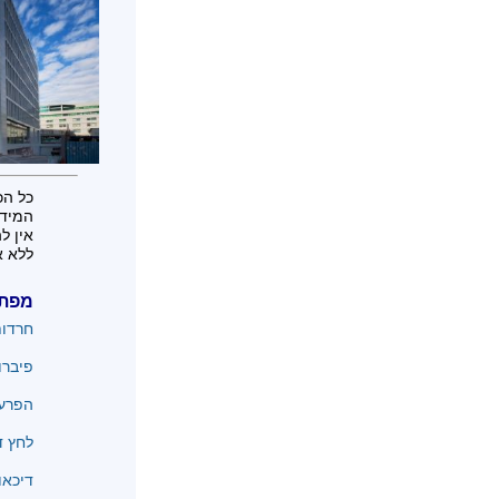
כל הכ
המידע
אין ל
ללא א
מפת
חרדו
פיברו
הפרעו
לחץ ד
דיכאו