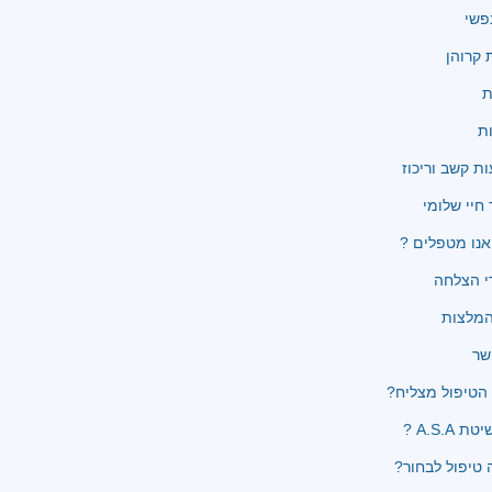
פשי
קרוהן
ת
ת
ת קשב וריכוז
 חיי שלומי
נו מטפלים ?
י הצלחה
שר
הטיפול מצליח?
 A.S.A ?
 טיפול לבחור?