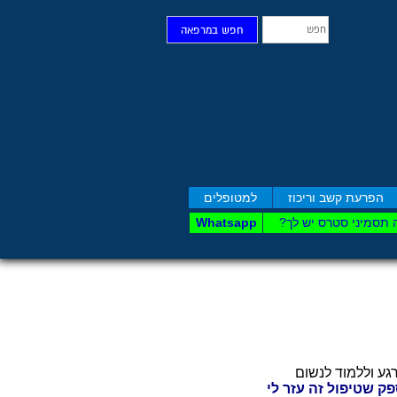
חפש
חפש במרפאה
הפרעת קשב וריכוז
למטופלים
 תסמיני סט​רס יש לך?
Whatsapp
לי מאוד להרגע וללמוד לנשום
פק שטיפול זה עזר לי