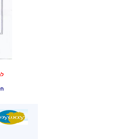
לה
חז