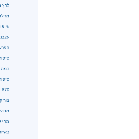
לחץ נ
מחלת 
עייפו
עצבנו
הפרעו
סיפור
במה א
סיפור
870 המלצות
צור ק
מדוע 
מהי שיטת
באיזה