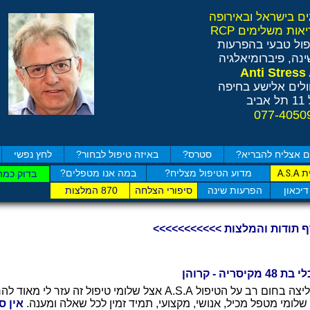
ול טבעי בהפרעות
נה, פיברומיאלגיה
לים אלישע בחיפה
ב
 אצליח להבריא?
סטרס?
באיזה טיפול לבחור?
לחץ נפשי
ת
מדוע הטיפול מצליח?
במה אנו מטפלים?
A.S.A
בדוק כמה
דיכאון
הפרעות שינה
סיפורי הצלחה
870 המלצות
ף תודות והמלצות >>>>>>>>>>>
48 מקיסריה - קרוהן
ממליצה בחום רב על הטיפול A.S.A אצל שלומי טיפול זה עזר 
 שלומי מטפל מכיל, אנושי, מקצועי, תמיד זמין לכל שאלה ומענה.
אין ס