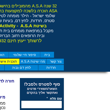
32 שנה A.S.A מהמובילים בהישגים בישראל ובאירופה
ASA הוכרה בלשכה למקצועות בריאות משלימים RCP
שלומי ישראל - הילר
מומחה לטיפ
סטרס, חרדות, לחץ דם, בעיות שי
Anti Stress Activity - A.S.A
בשיטת
מקבל במרפאות מומחים בית חו
ובית הרופאים רחוב הברזל 11 תל אבי
לרשותך ייעוץ חינם 077-4050932
בית
סיפור חיי שלומי
האם
צור קשר
מהי שיטת A.S.A
תוכנית אישי
חרדות
לחץ דם גבוה
חזרה לד
סוף לסטרס ולסבל!
השאר/השאירי פרטים
ואתקשר אליך בהקדם
מיכלי בת 
נכון