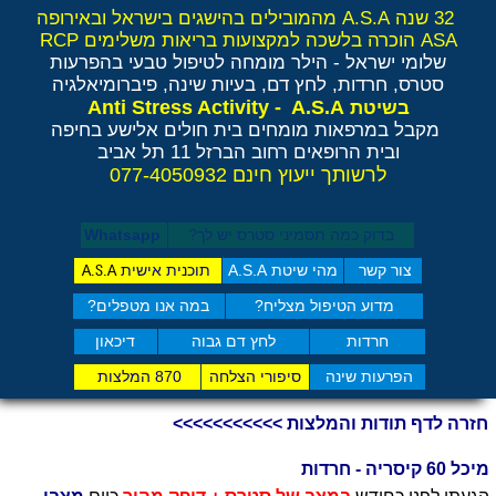
32 שנה A.S.A מהמובילים בהישגים בישראל ובאירופה
ASA הוכרה בלשכה למקצועות בריאות משלימים RCP
שלומי ישראל - הילר
מומחה לטיפול טבעי בהפרעות
סטרס, חרדות, לחץ דם, בעיות שינה, פיברומיאלגיה
Anti Stress Activity - A.S.A
בשיטת
מקבל במרפאות מומחים בית חולים אלישע בחיפה
ובית הרופאים רחוב הברזל 11 תל אביב
לרשותך ייעוץ חינם 077-4050932
בדוק כמה תסמיני סט​רס יש לך?
Whatsapp
צור קשר
מהי שיטת A.S.A
תוכנית אישית
A.S.A
מדוע הטיפול מצליח?
במה אנו מטפלים?
חרדות
לחץ דם גבוה
דיכאון
הפרעות שינה
סיפורי הצלחה
870 המלצות
חזרה לדף תודות והמלצות >>>>>>>>>>>
מיכל 60 קיסריה - חרדות