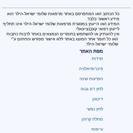
כל הכתוב ו/או המתפרסם באתר מרפאות שלומי ישראל-הילר הוא
מידע ראשוני בלבד.
המידע ו/או הייעוץ במסגרת מרפאות שלומי ישראל-הילר אינו תחליף
לייעוץ רפואי קונבנציונאלי.
אין להעתיק או להשתמש בחומרים הנמצאים באתר לרבות כתבות
ו/או כל חומר אחר המוצג באתר ללא אישור מפורש והחתום ע"י
שלומי ישראל-הילר.
מפת האתר
חרדות
פיברומיאלגיה
הפרעות שינה
לחץ דם גבוה
דיכאון
לחץ נפשי
מחלת קרוהן
עייפות