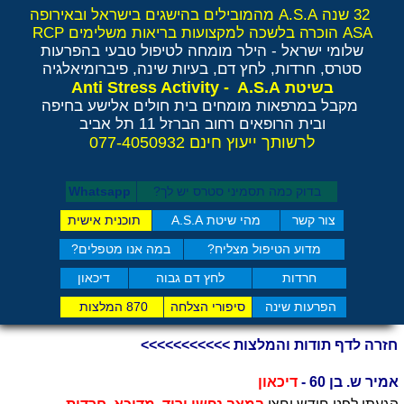
32 שנה A.S.A מהמובילים בהישגים בישראל ובאירופה
ASA הוכרה בלשכה למקצועות בריאות משלימים RCP
שלומי ישראל - הילר
מומחה לטיפול טבעי בהפרעות
סטרס, חרדות, לחץ דם, בעיות שינה, פיברומיאלגיה
Anti Stress Activity - A.S.A
בשיטת
מקבל במרפאות מומחים בית חולים אלישע בחיפה
ובית הרופאים רחוב הברזל 11 תל אביב
לרשותך ייעוץ חינם 077-4050932
בדוק כמה תסמיני סט​רס יש לך?
Whatsapp
צור קשר
מהי שיטת A.S.A
תוכנית אישית
מדוע הטיפול מצליח?
במה אנו מטפלים?
חרדות
לחץ דם גבוה
דיכאון
הפרעות שינה
סיפורי הצלחה
870 המלצות
חזרה לדף תודות והמלצות >>>>>>>>>>>
אמיר ש. בן 60 -
דיכאון