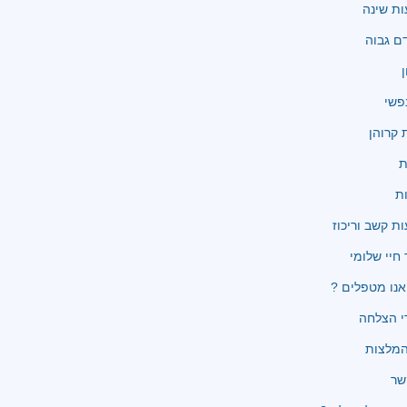
ת שינה
ם גבוה
ן
פשי
קרוהן
ת
ת
ת קשב וריכוז
 חיי שלומי
נו מטפלים ?
י הצלחה
שר