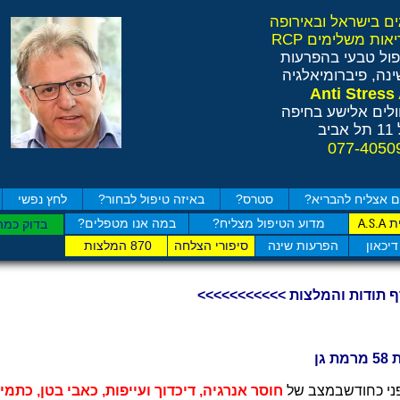
ול טבעי בהפרעות
נה, פיברומיאלגיה
לים אלישע בחיפה
ב
 אצליח להבריא?
סטרס?
באיזה טיפול לבחור?
לחץ נפשי
ת
מדוע הטיפול מצליח?
במה אנו מטפלים?
A.S.A
בדוק כמה
דיכאון
הפרעות שינה
סיפורי הצלחה
870 המלצות
ף תודות והמלצות >>>>>>>>>>>
 גן
ני כחודשבמצב של
חוסר אנרגיה, דיכדוך ועייפות, כאבי בטן, כתמ