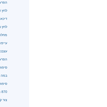
הפרעו
לחץ ד
דיכאו
לחץ נ
מחלת 
עייפו
עצבנו
הפרעו
סיפור
במה א
סיפור
870 המלצות
צור ק