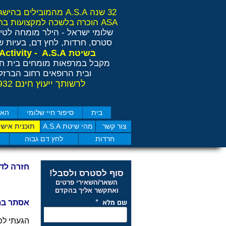
32 שנה A.S.A מהמובילים בהישגים בישראל ובאירופה
ASA הוכרה בלשכה למקצועות בריאות משלימים RCP
שלומי ישראל - הילר
מומחה לטיפ
סטרס, חרדות, לחץ דם, בעיות שי
Anti Stress Activity - A.S.A
בשיטת
מקבל במרפאות מומחים בית חו
ובית הרופאים רחוב הברזל 11 תל אבי
לרשותך ייעוץ חינם 077-4050932
בית
סיפור חיי שלומי
האם
צור קשר
מהי שיטת A.S.A
תוכנית אישי
חרדות
לחץ דם גבוה
חזרה לד
סוף לסטרס ולסבל!
השאר/השאירי פרטים
ואתקשר אליך בהקדם
אסתר בת 58 מרמת
הגעתי לפ