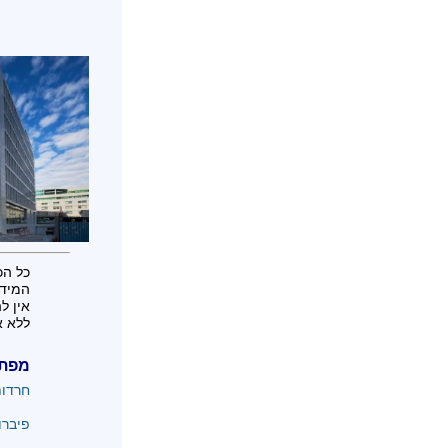
כל הכ
המידע
אין ל
ללא א
מפת
חרדו
פיברו