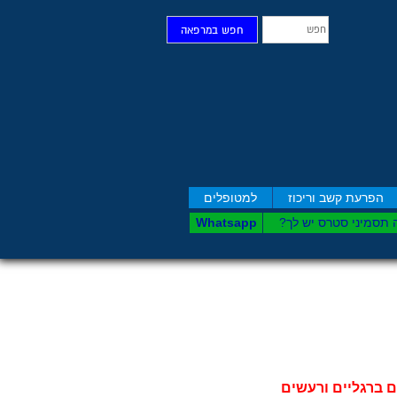
חפש
חפש במרפאה
הפרעת קשב וריכוז
למטופלים
 תסמיני סט​רס יש לך?
Whatsapp
ים ברגליים ורעשים