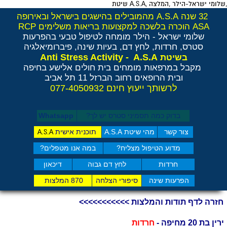
,שלומי ישראל-הילר ,המלצה ,A.S.A שיטת
32 שנה A.S.A מהמובילים בהישגים בישראל ובאירופה
ASA הוכרה בלשכה למקצועות בריאות משלימים RCP
שלומי ישראל - הילר
מומחה לטיפול טבעי בהפרעות
סטרס, חרדות, לחץ דם, בעיות שינה, פיברומיאלגיה
Anti Stress Activity - A.S.A
בשיטת
מקבל במרפאות מומחים בית חולים אלישע בחיפה
ובית הרופאים רחוב הברזל 11 תל אביב
לרשותך ייעוץ חינם 077-4050932
בדוק כמה תסמיני סט​רס יש לך?
Whatsapp
צור קשר
מהי שיטת A.S.A
תוכנית אישית
A.S.A
מדוע הטיפול מצליח?
במה אנו מטפלים?
חרדות
לחץ דם גבוה
דיכאון
הפרעות שינה
סיפורי הצלחה
870 המלצות
חזרה לדף תודות והמלצות >>>>>>>>>>>
ירין בת 20 מחיפה -
חרדות