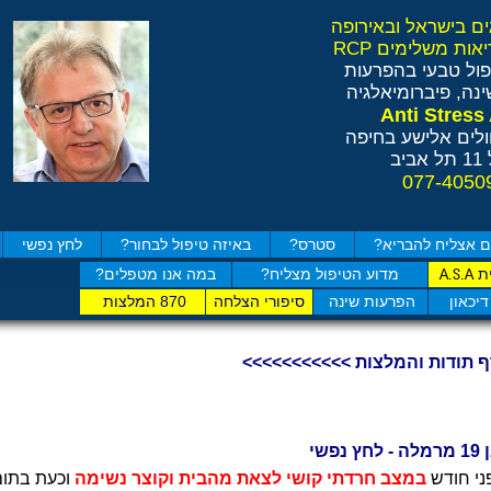
ול טבעי בהפרעות
נה, פיברומיאלגיה
לים אלישע בחיפה
ב
 אצליח להבריא?
סטרס?
באיזה טיפול לבחור?
לחץ נפשי
ת
מדוע הטיפול מצליח?
במה אנו מטפלים?
A.S.A
בדוק כמה
דיכאון
הפרעות שינה
סיפורי הצלחה
870 המלצות
ף תודות והמלצות >>>>>>>>>>>
נפשי
ני חודש
במצב חרדתי קושי לצאת מהבית וקוצר נשימה
וכעת בתו