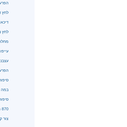
הפרעו
לחץ ד
דיכאו
לחץ נ
מחלת 
עייפו
עצבנו
הפרעו
סיפור
במה א
סיפור
870 המלצות
צור ק