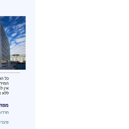
כל הכ
המידע
אין ל
ללא א
מפת
חרדו
פיברו