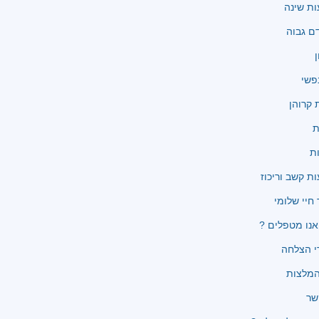
ת שינה
ם גבוה
ן
פשי
קרוהן
ת
ת
ת קשב וריכוז
 חיי שלומי
נו מטפלים ?
י הצלחה
שר