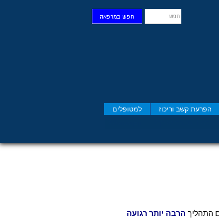
חפש
חפש במרפאה
הפרעת קשב וריכוז
למטופלים
 תסמיני סט​רס יש לך?
Whatsapp
ם התהליך
הרבה יותר רגועה