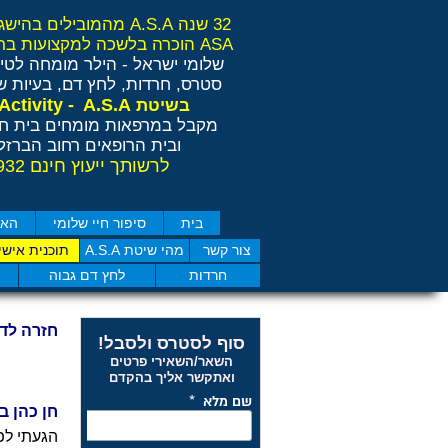
32 שנה A.S.A מהמובילים בהישגים בישראל ובאירופה
ASA הוכרה בלשכה למקצועות בריאות משלימים RCP
שלומי ישראל - הילר
מומחה לטיפ
סטרס, חרדות, לחץ דם, בעיות שי
Anti Stress Activity - A.S.A
בשיטת
מקבל במרפאות מומחים בית חו
ובית הרופאים רחוב הברזל 11 תל אבי
לרשותך ייעוץ חינם 077-4050932
בית
סיפור חיי שלומי
האם
צור קשר
מהי שיטת A.S.A
תוכנית אישי
חרדות
לחץ דם גבוה
חזרה לד
סוף לסטרס ולסבל!
השאר/השאירי פרטים
ואתקשר אליך בהקדם
חן כהן בן 19 מרמלה - לחץ 
הגעתי לפ