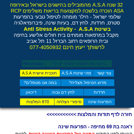
32 שנה A.S.A מהמובילים בהישגים בישראל ובאירופה
ASA הוכרה בלשכה למקצועות בריאות משלימים RCP
שלומי ישראל - הילר
מומחה לטיפול טבעי בהפרעות
סטרס, חרדות, לחץ דם, בעיות שינה, פיברומיאלגיה
Anti Stress Activity - A.S.A
בשיטת
מקבל במרפאות מומחים בית חולים אלישע בחיפה
ובית הרופאים רחוב הברזל 11 תל אביב
לרשותך ייעוץ חינם 077-4050932
בדוק כמה תסמיני סט​רס יש לך?
Whatsapp
צור קשר
מהי שיטת A.S.A
תוכנית אישית
A.S.A
מדוע הטיפול מצליח?
במה אנו מטפלים?
חרדות
לחץ דם גבוה
דיכאון
הפרעות שינה
סיפורי הצלחה
870 המלצות
חזרה לדף תודות והמלצות >>>>>>>>>>>
ז'אנה בת 69 מחיפה - הפרעות שינה