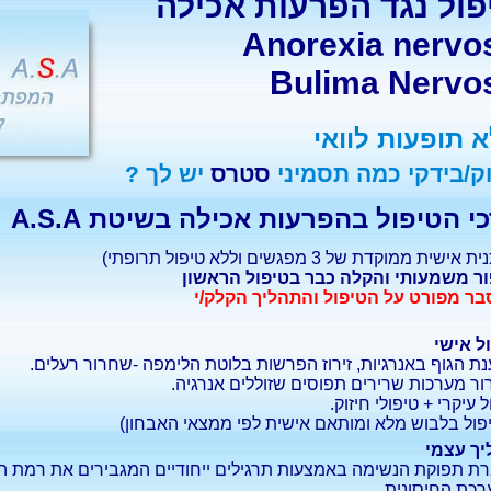
פול נגד
הפרעות אכילה
Anorexia nervo
Bulima Nervo
 תופעות לוואי
ק/בידקי כמה תסמיני
סטרס
יש לך ?
י הטיפול בהפרעות אכילה בשיטת A.S.A
אישית ממוקדת של 3 מפגשים וללא טיפול תרופתי)
ר משמעותי והקלה כבר בטיפול הראשון
ר מפורט על הטיפול והתהליך הקלק/י
ל אישי
ת הגוף באנרגיות, זירוז הפרשות בלוטת הלימפה -שחרור רעלים.
ר מערכות שרירים תפוסים שזוללים אנרגיה.
 עיקרי + טיפולי חיזוק.
יפול בלבוש מלא ומותאם אישית לפי ממצאי האבחון)
ך עצמי
ת תפוקת הנשימה באמצעות תרגילים ייחודיים המגבירים את רמת החיו
כת החיסונית.