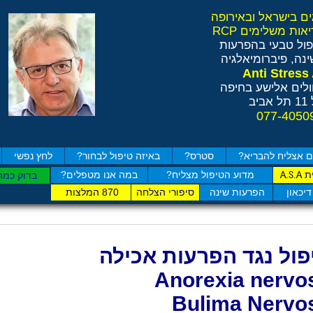
ול טבעי בהפרעות
נה, פיברומיאלגיה
לים אלישע בחיפה
ב
 אצליח להבריא?
סטרס?
באיזה טיפול לבחור?
לחץ נפשי
ת
מדוע הטיפול מצליח?
במה אנו מטפלים?
A.S.A
בדוק כמה
דיכאון
הפרעות שינה
סיפורי הצלחה
870 המלצות
פול נגד
הפרעות אכילה
Anorexia nervo
Bulima Nervo