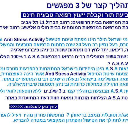
ליך קצר של 3 מפגשים
יעת תור וקבלת ייעוץ רפואה טבעית חינם
ת המרפאה בבית הרופאים: רחוב הברזל 11 תל אביב
ת המרפאה במרפאות המומחים בבית חולים אלישע: רחוב יאיר כץ 12 ח
י ישראל-הילר הינו מפתח שיטת הטיפול
Anti Stress Activity
ומ
ל נסיון רב מעל 30 שנה בתחום הרפואה הטבעית והמשלימה
, דיכאון, יתר לחץ דם ומחלות שונות וביניהן פיברומיאלגיה.
ים נרפאו במרפאות A.S.A ב 100% הצלחה.
A. ?
ות A.
.A הינן היחידות בישראל המתמחות בהפרעות
S
סטרס ומענ
צעות שיטת הטיפול
Anti Stress Activity
אשר הינה העוצמתית,
אה המשלימה בישראל ובעלת הישגים רבים המתועדים באתר, גם
אה הרגילה כמחלות כרוניות וביניהן תסמונת פיברומיאלגיה.
A.
.A מבוצעת בתהליך קצר
S
ב 3 שלבים
ללא תופעות לוואי ול
מאות חוות דעת המתועדות באתר.
לחץ כאן להמלצות >>>>>>
ג/ת וסובל/ת ממצב בריאותך? מחפש/ת פתרון מהיר ויעיל להפר
ת לתת לך את הטיפול והפתרון המקצועי במטרה להבריא.