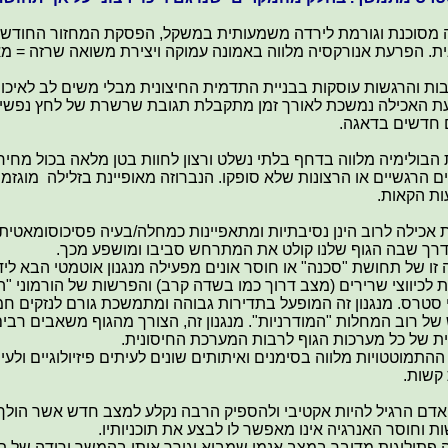
מסוכנת וגורמת לירדה משמעותית במשקל, הפסקת המחזור החודשי
ית. הפרעת אנורקסיה מלווה באמונה עמוקה ויצירת משואה שרזה = מא
ת והרגשות עוסקות בבניית התדמית החיצונית מבלי משים לב לאיכוי
 האכילה נמשכת לאורך זמן מתקבלת תגובת שרשרת של לחץ נפשי ה
 חדשים בדאגה.
בולימיה מלווה בדחף בלתי נשלט ורצון לחוות בטן מלאה בכול מחיר כ
 הרגשיים או הרצונות שלא סופקו. הנברוזה מאופיינת בזלילה מוגזמ
ת הקאות.
אכילה לרוב הינן נסיבתיות ומתאפיינות כמחלה/בעיה פסיכוסומאטית 
דרך שבה הגוף שלנו קולט את המתרחש סביבו ומושפע מכך.
ו של תחושת "סכנה" או חוסר אונים מפעילה מנגנון אוטמטי הבא לידי 
 לכיווצי שרירים (מצב דרוך כמו בשדה קרב) והפרשות של הורמוני "ה
סטרס. מנגנון זה המופעל בתדירות גבוהה ומתמשכת גורם לנזקים חמו
ל רוב המחלות "המודרניות". מנגנון זה, הצורך מהגוף משאבים רבי
ת של כל מערכות הגוף לרבות המערכת החיסונית.
התמוטטויות מלווה בסימנים ואיתותים שונים לעיתים פיזיולוגיים ולע
קשות.
דם הרגיל להיות אקטיבי ולהספיק הרבה נקלע למצב חדש אשר הולך ו
 וחוסר האנרגיה אינו מאפשר לו לבצע את תוכניותיו.
 פתולוגית מדובר במצב אנמי שמביא וגורר איתו בהמשך ירידה של ת