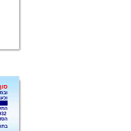
סוף לStress, ל
ובמק
וכע
A.S.A המבוצעת ב-3 מפ
התקש
077-4050932
הסדר
בתוק