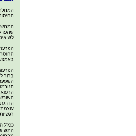
המחלה 
החיסונ
המחשבו
שהפרעת
לשיאים
הפרעת ה
החוסרים
באמצעו
הפרעות 
ברור ל
השפעה ז
הגורמות
הרפואי 
השורש ש
הדרגתי
עוצמת ה
רגשיות 
ככלל הא
התשישות
מבחינה