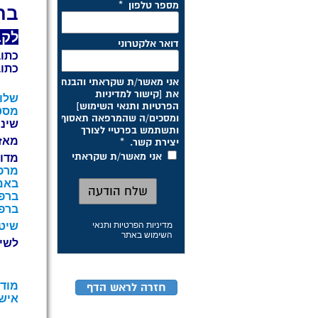
בתה
לקב
כתוב
כתוב
שלומ
מסטרס, בע
שינה
מאז שנת 1994 מטופלים רב
מדוע S.A
מרפא
באמ
ברפו
ברפו
שיטת 
מדיניות הפרטיות ותנאי
השימוש באתר
לשיטת A.S.A הצלחות מוכחות ו
מודא
חזרה לראש הדף
אישי