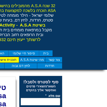
32 שנה A.S.A מהמובילים בהישגים בישראל ובאירופה
ASA הוכרה בלשכה למקצועות בריאות משלימים RCP
שלומי ישראל - הילר
מומחה לטיפ
סטרס, חרדות, לחץ דם, בעיות שי
Anti Stress Activity - A.S.A
בשיטת
מקבל במרפאות מומחים בית חו
ובית הרופאים רחוב הברזל 11 תל אבי
לרשותך ייעוץ חינם 077-4050932
בית
סיפור חיי שלומי
האם
צור קשר
מהי שיטת A.S.A
תוכנית אישי
חרדות
לחץ דם גבוה
סוף לסטרס ולסבל!
טי
השאר/השאירי פרטים
ואתקשר אליך בהקדם
sa
sa