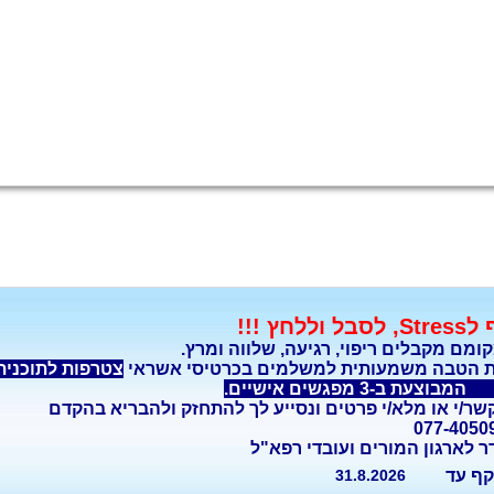
סבל וללחץ !!!
ומם מקבלים ריפוי, רגיעה, שלווה ומרץ.
ת הטבה משמעותית למשלמים בכרטיסי אשראי
צטרפות לתוכנית 
גשים אישיים.
ר/י או מלא/י פרטים ונסייע לך להתחזק ולהבריא בהקדם
 לארגון המורים ועובדי רפא"ל
31.8.2026
ף עד