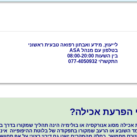
לייעוץ, מידע ואבחון רפואה טבעית ראשוני
בטלפון עם
מנהל ASA
בין השעות 08:00-20:00
התקשר/י 077-4050932
 הפרעת אכילה?
אכילה מסוג אנורקסיה או בולימיה הינה תהליך שמקורו בדרך ב
 מד השובע או הרעב שמקורו בתפקודה של בלוטת ההיפופיזה אינו
רס מתמשך. בחלק מהמקרים ישנו גם דיכוי רצוני על אף תחושת