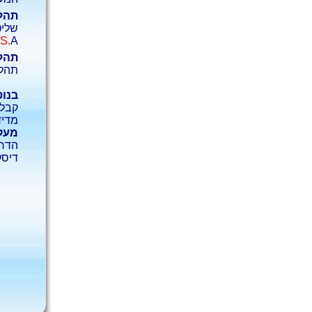
תהלי
שליט
S.
A .
תהלי
תהלי
בנוס
קבלת
מדיד
מעקב
הדרכ
דיסק