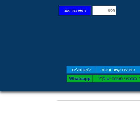
חפש
חפש במרפאה
הפרעת קשב וריכוז
למטופלים
 תסמיני סט​רס יש לך?
Whatsapp