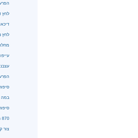
הפרעו
לחץ ד
דיכאו
לחץ נ
מחלת 
עייפו
עצבנו
הפרעו
סיפור
במה א
סיפור
870 המלצות
צור ק