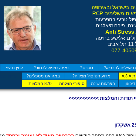
ול טבעי בהפרעות
נה, פיברומיאלגיה
לים אלישע בחיפה
ב
 אצליח להבריא?
סטרס?
באיזה טיפול לבחור?
לחץ נפשי
ת
מדוע הטיפול מצליח?
במה אנו מטפלים?
A.S.A
בדוק כמה
דיכאון
הפרעות שינה
סיפורי הצלחה
870 המלצות
 תודות והמלצות >>>>>>>>>>>
 מספר חודשים
בהרגשה מאוד לא נעימה ובפחד
ממה