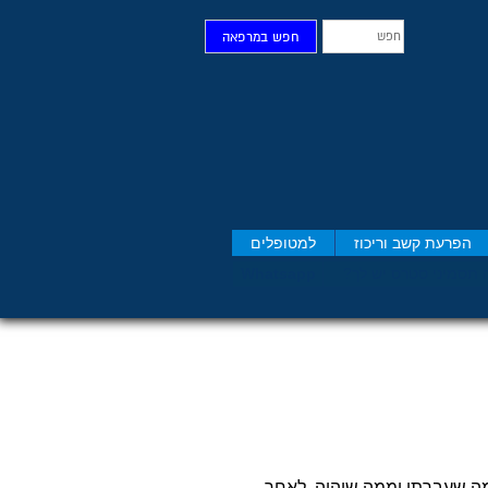
חפש
חפש במרפאה
הפרעת קשב וריכוז
למטופלים
 תסמיני סט​רס יש לך?
Whatsapp
 שעברתי וממה שיהיה, לאחר