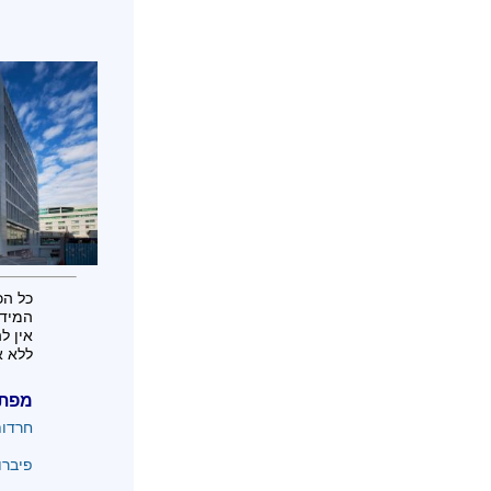
כל הכ
המידע
אין ל
ללא א
מפת
חרדו
פיברו