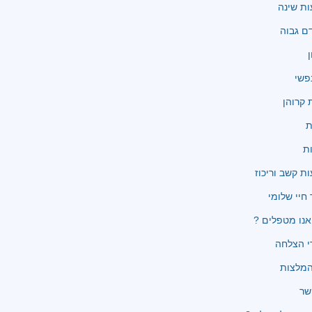
ת שינה
ם גבוה
ן
פשי
קרוהן
ת
ת
ת קשב וריכוז
 חיי שלומי
נו מטפלים ?
י הצלחה
שר