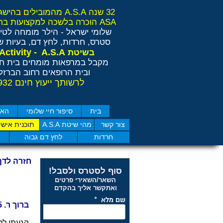
32 שנה A.S.A מהמובילים בהישגים בישראל ובאירופה
ASA הוכרה בלשכה למקצועות בריאות משלימים RCP
שלומי ישראל - הילר
מומחה לטיפ
סטרס, חרדות, לחץ דם, בעיות שי
Anti Stress Activity - A.S.A
בשיטת
מקבל במרפאות מומחים בית חו
ובית הרופאים רחוב הברזל 11 תל אבי
לרשותך ייעוץ חינם 077-4050932
בית
סיפור חיי שלומי
האם
צור קשר
מהי שיטת A.S.A
תוכנית אישי
חרדות
לחץ דם גבוה
חזרה לדף
סוף לסטרס ולסבל!
השאר/השאירי פרטים
ואתקשר אליך בהקדם
ברוך ר. 25 אשקלון
הגעתי לטיפול ASA לפני