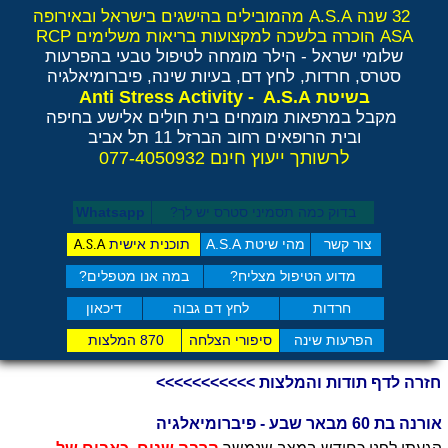
32 שנה A.S.A מהמובילים בהישגים בישראל ובאירופה
ASA הוכרה בלשכה למקצועות בריאות משלימים RCP
שלומי ישראל - הילר
מומחה לטיפול טבעי בהפרעות
סטרס, חרדות, לחץ דם, בעיות שינה, פיברומיאלגיה
Anti Stress Activity - A.S.A
בשיטת
מקבל במרפאות מומחים בית חולים אלישע בחיפה
ובית הרופאים רחוב הברזל 11 תל אביב
לרשותך ייעוץ חינם 077-4050932
בדוק כמה תסמיני סט​רס יש לך?
Whatsapp
צור קשר
מהי שיטת A.S.A
תוכנית אישית
A.S.A
מדוע הטיפול מצליח?
במה אנו מטפלים?
חרדות
לחץ דם גבוה
דיכאון
הפרעות שינה
סיפורי הצלחה
870 המלצות
חזרה לדף תודות והמלצות >>>>>>>>>>>
אורנה בת 60 מבאר שבע - פיברומיאלגיה