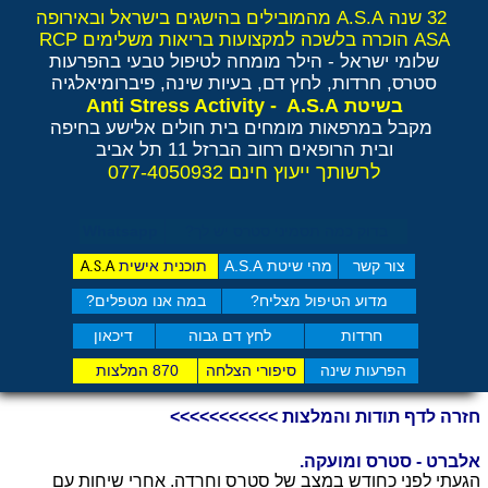
32 שנה A.S.A מהמובילים בהישגים בישראל ובאירופה
ASA הוכרה בלשכה למקצועות בריאות משלימים RCP
שלומי ישראל - הילר
מומחה לטיפול טבעי בהפרעות
סטרס, חרדות, לחץ דם, בעיות שינה, פיברומיאלגיה
Anti Stress Activity - A.S.A
בשיטת
מקבל במרפאות מומחים בית חולים אלישע בחיפה
ובית הרופאים רחוב הברזל 11 תל אביב
לרשותך ייעוץ חינם 077-4050932
בדוק כמה תסמיני סט​רס יש לך?
Whatsapp
צור קשר
מהי שיטת A.S.A
תוכנית אישית
A.S.A
מדוע הטיפול מצליח?
במה אנו מטפלים?
חרדות
לחץ דם גבוה
דיכאון
הפרעות שינה
סיפורי הצלחה
870 המלצות
חזרה לדף תודות והמלצות >>>>>>>>>>>
אלברט - סטרס ומועקה.
הגעתי לפני כחודש במצב של סטרס וחרדה. אחרי שיחות עם