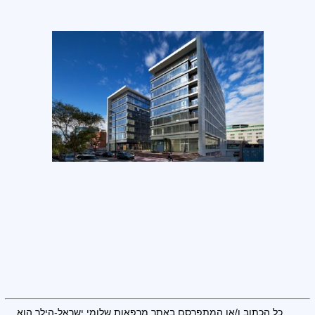
כל הכתוב ו/או המתפרסם באתר מרפאות שלומי ישראל-הילר הוא