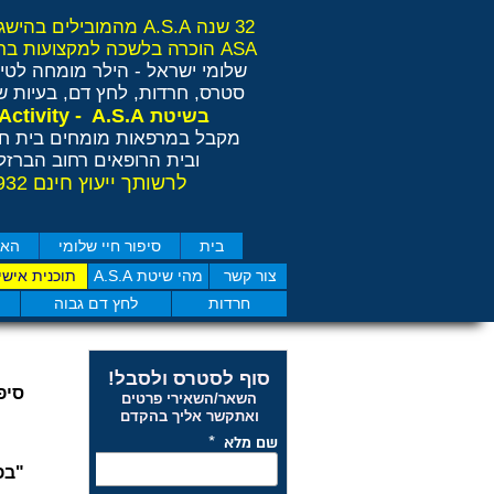
32 שנה A.S.A מהמובילים בהישגים בישראל ובאירופה
ASA הוכרה בלשכה למקצועות בריאות משלימים RCP
שלומי ישראל - הילר
מומחה לטיפ
סטרס, חרדות, לחץ דם, בעיות שי
Anti Stress Activity - A.S.A
בשיטת
מקבל במרפאות מומחים בית חו
ובית הרופאים רחוב הברזל 11 תל אבי
לרשותך ייעוץ חינם 077-4050932
בית
סיפור חיי שלומי
האם
צור קשר
מהי שיטת A.S.A
תוכנית אישי
חרדות
לחץ דם גבוה
סוף לסטרס ולסבל!
סיפ
השאר/השאירי פרטים
ואתקשר אליך בהקדם
"בפ