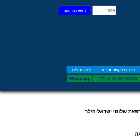
חפש
חפש במרפאה
הפרעת קשב וריכוז
למטופלים
 תסמיני סט​רס יש לך?
Whatsapp
רפאת שלומי ישראל-הילר
ה