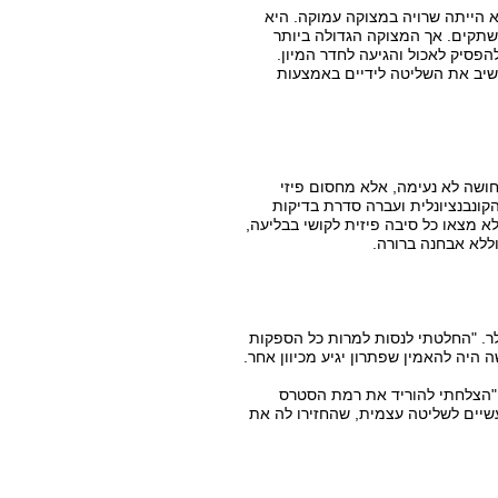
ילר, היא הייתה שרויה במצוקה עמוקה. היא
קים. אך המצוקה הגדולה ביותר
הפסיק לאכול והגיעה לחדר המיון.
השיב את השליטה לידיים באמצעות
חושה לא נעימה, אלא מחסום פיזי
קונבנציונלית ועברה סדרת בדיקות
 מצאו כל סיבה פיזית לקושי בבליעה,
ללא אבחנה ברורה.
ה על שיטת A.S.A של שלומי ישראל-הילר. "החלטתי לנסות למרות כל הספקות
היה להאמין שפתרון יגיע מכיוון אחר.
, "הצלחתי להוריד את רמת הסטרס
שיים לשליטה עצמית, שהחזירו לה את