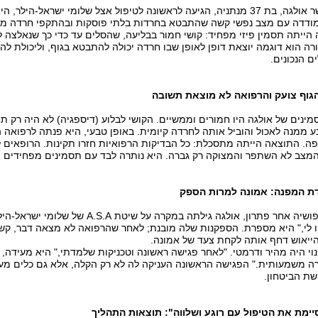
כאשר אולגה, בת 37 מנתניה, הגיעה לראשונה לטיפול אצל שלומי ישראל-ה
דדה עם מצב נפשי קשה שהתבטא בחרדות בלתי פוסקות ובהתקפי חרדה משת
הייתה תסמין פיזי מפחיד: קושי חמור בבליעה, שהסלים עד כדי כך שנאלצה ל
רה הוא דוגמה יוצאת דופן לאופן שבו חרדה יכולה להתבטא בגוף, וליכולת ל
ם הנכונים.
גוף צועק והרפואה לא מוצאת תשובה
ינים של אולגה היו חמורים וממשיים. הקושי לבלוע (דיספגיה) לא היה רק ת
 ממנה לאכול והוביל אותה לחרדה קיומית. באופן טבעי, היא פנתה לרפואה ה
ה. התוצאה הייתה מתסכלת: כל הבדיקות הרפואיות חזרו תקינות. הרופאים לא
מצב לא השתפר והמצוקה רק גברה. היא נותרה לבד עם תסמינים מפחידים ו
דת המפנה: אמונה למרות הספק
בחיפושיה אחר פתרון, אולגה גילתה במקר
 לי," היא מספרת. הספקנות שלה מובנת; לאחר שהרפואה לא מצאה דבר, קשה 
ייאוש דחף אותה לקחת צעד של אמונה.
וי היה מהיר ודרמטי. "לאחר פגישה ראשונה וטכניקות שלמדתי," היא מעידה
ה משמעותית." הפגישה הראשונה העניקה לה לא רק הקלה, אלא גם כלים מע
ת הביטחון.
ימת את הטיפול עם רוגע ושלווה": תוצאות התהליך