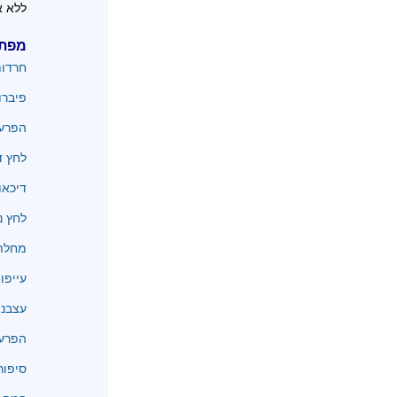
ללא א
מפת
חרדו
פיברו
הפרעו
לחץ ד
דיכאו
לחץ נ
מחלת 
עייפו
עצבנו
הפרעו
סיפור