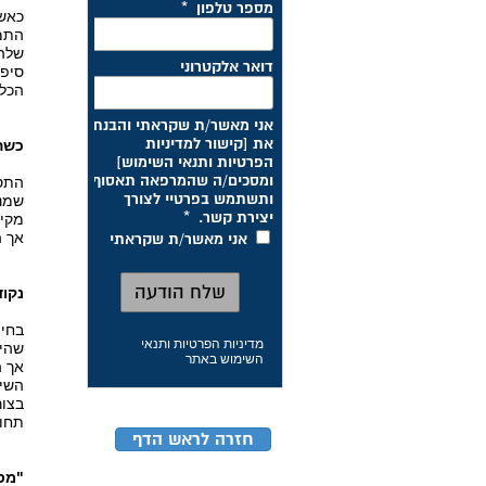
התמו
שלה 
סיפו
הכלי
כשה
התסמ
שמנע
מקיפ
אך ה
נקו
מדיניות הפרטיות ותנאי
שהיו
השימוש באתר
אך ה
השינ
בצור
תחוש
חזרה לראש הדף
"מסי