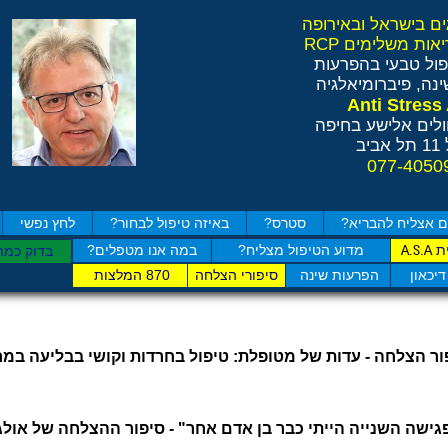
ול טבעי בהפרעות
נה, פיברומיאלגיה
לים אלישע בחיפה
ב
 אצליח להבריא?
סטרס?
באיזה טיפול לבחור?
לחץ נפשי
ת
מדוע הטיפול מצליח?
במה אנו מטפלים?
A.S.A
בדוק כמה
דיכאון
הפרעות שינה
סיפורי הצלחה
870 המלצות
ור הצלחה - עדות של מטופלת:
טיפול בחרדות וקושי בבליעה במ
גישה השנייה הייתי כבר בן אדם אחר" - סיפור ההצלחה של אולג