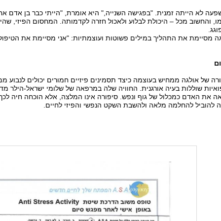
עה לא הייתה זמנית. "בפגישה השנייה," היא אומרת, "הייתי כבר בן אדם א
ו, והחשוב מכל – היכולת לבלוע ולאכול חזרה לקדמותה. המחסום הפיזי, שהי
גג.
ה מסיימת את התהליך במילים פשוטות ועוצמתיות: "אני מסיימת את הטיפול ע
ם
רה של אולגה ממחיש בעוצמה כיצד תסמינים פיזיים חמורים יכולים לנבוע ממ
איות שוללות בעיה אורגנית. החוויה שלה במרפאה של שלומי ישראל-הילר מד
ה את האדם כמכלול של גוף ונפש. סיפורה אינו המלצה, אלא הוכחה חיה לכך
ה להוביל להחלמה מלאה ולהשבת השקט הנפשי והפיזי לחיים.