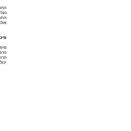
ההשפ
נעלמ
התפו
אולג
סיכו
סיפו
הרפו
הרוא
יכול