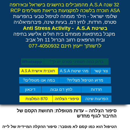
32 שנה A.S.A מהמובילים בהישגים בישראל ובאירופה
ASA הוכרה בלשכה למקצועות בריאות משלימים RCP
שלומי ישראל - הילר
מומחה לטיפול טבעי בהפרעות
סטרס, חרדות, לחץ דם, בעיות שינה, פיברומיאלגיה
Anti Stress Activity - A.S.A
בשיטת
מקבל במרפאות מומחים בית חולים אלישע בחיפה
ובית הרופאים רחוב הברזל 11 תל אביב
לרשותך ייעוץ חינם 077-4050932
בדוק כמה תסמיני סט​רס יש לך?
Whatsapp
צור קשר
מהי שיטת A.S.A
תוכנית אישית
A.S.A
מדוע הטיפול מצליח?
במה אנו מטפלים?
חרדות
לחץ דם גבוה
דיכאון
הפרעות שינה
סיפורי הצלחה
870 המלצות
סיפור הצלחה – עדות מטופלת: תחושת הקסם של
החיבור לגוף מחדש
הטיפול הוא כמו קסם לא מוסבר: סיפור ההקלה המיידית של לייה