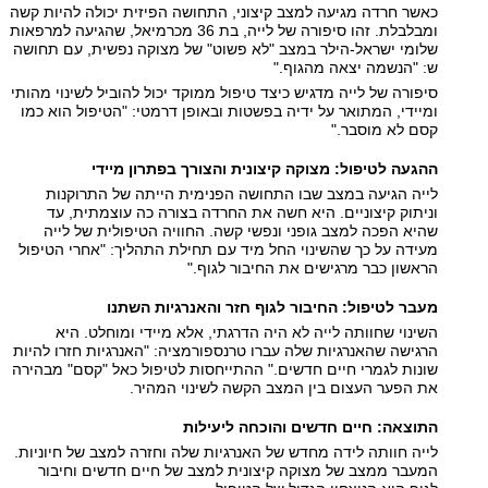
כאשר חרדה מגיעה למצב קיצוני, התחושה הפיזית יכולה להיות קשה
ומבלבלת. זהו סיפורה של לייה, בת 36 מכרמיאל, שהגיעה למרפאות
שלומי ישראל-הילר במצב "לא פשוט" של מצוקה נפשית, עם תחושה
ש: "הנשמה יצאה מהגוף."
סיפורה של לייה מדגיש כיצד טיפול ממוקד יכול להוביל לשינוי מהותי
ומיידי, המתואר על ידיה בפשטות ובאופן דרמטי: "הטיפול הוא כמו
קסם לא מוסבר."
ההגעה לטיפול: מצוקה קיצונית והצורך בפתרון מיידי
לייה הגיעה במצב שבו התחושה הפנימית הייתה של התרוקנות
וניתוק קיצוניים. היא חשה את החרדה בצורה כה עוצמתית, עד
שהיא הפכה למצב גופני ונפשי קשה. החוויה הטיפולית של לייה
מעידה על כך שהשינוי החל מיד עם תחילת התהליך: "אחרי הטיפול
הראשון כבר מרגישים את החיבור לגוף."
מעבר לטיפול: החיבור לגוף חזר והאנרגיות השתנו
השינוי שחוותה לייה לא היה הדרגתי, אלא מיידי ומוחלט. היא
הרגישה שהאנרגיות שלה עברו טרנספורמציה: "האנרגיות חזרו להיות
שונות לגמרי חיים חדשים." ההתייחסות לטיפול כאל "קסם" מבהירה
את הפער העצום בין המצב הקשה לשינוי המהיר.
התוצאה: חיים חדשים והוכחה ליעילות
לייה חוותה לידה מחדש של האנרגיות שלה וחזרה למצב של חיוניות.
המעבר ממצב של מצוקה קיצונית למצב של חיים חדשים וחיבור