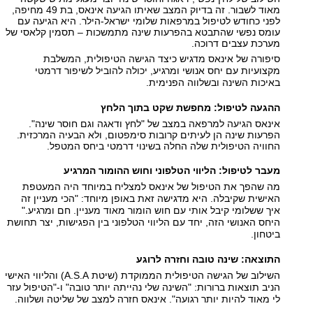
מאוד לשבור. זה בדיוק המצב שאיתו הגיעה אינאס, בת 49 מחיפה,
לפני כחודש לטיפול במרפאות שלומי ישראל-הילר. היא הגיעה עם
עומס נפשי שהתבטא בהפרעות שינה מתמשכות – תסמין קלאסי של
מערכת עצבים דרוכה.
סיפורה של אינאס מדגיש כיצד הגישה הטיפולית, המשלבת
מקצועיות עם יחס אנושי ומרגיע, יכולה להוביל לשיפור דרמטי
באיכות השינה ובשלווה הפנימית.
ההגעה לטיפול: מחפשת שקט בתוך הלחץ
אינאס הגיעה למרפאה במצב של "לחץ ודאגה וגם חוסר שינה".
הפרעות שינה הן לעיתים קרובות סימפטום, ולא הבעיה המרכזית.
החוויה הטיפולית שלה החלה בשינוי דרמטי ביחס המטפל.
מעבר לטיפול: הליווי הטלפוני וחוש ההומור המרגיע
מה שהפך את הטיפול של אינאס למצליח במיוחד היה המעטפת
האישית שקיבלה. היא מדגישה זאת באופן מיוחד: "הכי מעניין זה
איך ששלומי קיבל אותי עם חוש הומור מאוד מעניין. חם ומרגיע."
היחס האנושי הזה, יחד עם הליווי הטלפוני בין הפגישות, יצר תחושת
ביטחון.
התוצאה: שינה טובה וחזרה לרוגע
השילוב של הגישה הטיפולית הממוקדת (שיטת A.S.A) והליווי האישי
הניב תוצאות ברורות: "השינה שלי נהייתה יותר טובה" ו-"הטיפול עזר
לי מאוד להיות יותר רגועה". אינאס חזרה למצב של שליטה ושלווה.