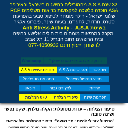
32 שנה A.S.A מהמובילים בהישגים בישראל ובאירופה
ASA הוכרה בלשכה למקצועות בריאות משלימים RCP
שלומי ישראל - הילר
מומחה לטיפול טבעי בהפרעות
סטרס, חרדות, לחץ דם, בעיות שינה, פיברומיאלגיה
Anti Stress Activity - A.S.A
בשיטת
מקבל במרפאות מומחים בית חולים אלישע בחיפה
ובית הרופאים רחוב הברזל 11 תל אביב
לרשותך ייעוץ חינם 077-4050932
בדוק כמה תסמיני סט​רס יש לך?
Whatsapp
צור קשר
מהי שיטת A.S.A
תוכנית אישית
A.S.A
מדוע הטיפול מצליח?
במה אנו מטפלים?
חרדות
לחץ דם גבוה
דיכאון
הפרעות שינה
סיפורי הצלחה
870 המלצות
סיפור הצלחה – עדות מטופלת: הקלה מלחץ, שקט נפשי
ושינה טובה
"הטיפול עזר לי להיות יותר רגועה": סיפור ההחלמה של אינאס
השילוב של לחץ נפשי, דאגה וחוסר שינה יוצר מעגל מתיש שקשה