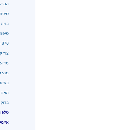
הפרעו
סיפור
במה א
סיפור
870 המלצות
צור ק
מדוע 
מהי שיטת
באיזה
האם א
בדוק 
טלפון 077-4050932 10487
איימל EL@014.NET.IL