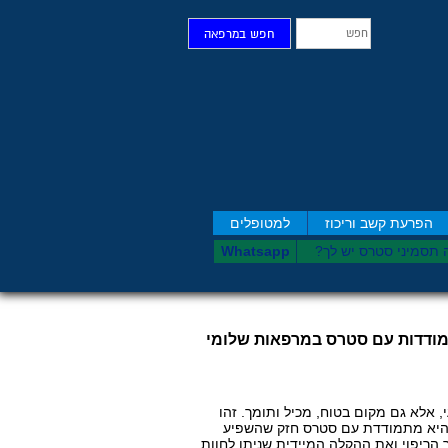
חפש
חפש במרפאה
הפרעת קשב וריכוז
למטופלים
 תסמיני סט​רס יש לך?
Whatsapp
מודדות עם סטרס במרפאות שלומי
, אלא גם מקום בטוח, מכיל ותומך. זהו
אל-הילר כשהיא מתמודדת עם סטרס חזק שהשפיע
הריפוי ואת ההקלה המיידית שניתן לחוות