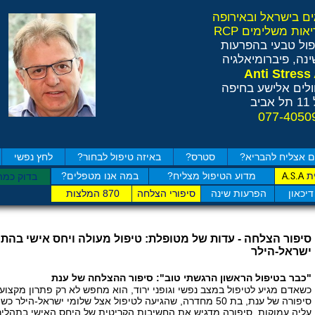
ול טבעי בהפרעות
נה, פיברומיאלגיה
לים אלישע בחיפה
ב
 אצליח להבריא?
סטרס?
באיזה טיפול לבחור?
לחץ נפשי
ת
מדוע הטיפול מצליח?
במה אנו מטפלים?
A.S.A
בדוק כמה
דיכאון
הפרעות שינה
סיפורי הצלחה
870 המלצות
סיפור הצלחה - עדות של מטופלת:
טיפול מעולה ויחס אישי בהת
ישראל-הילר
"כבר בטיפול הראשון הרגשתי טוב": סיפור ההצלחה של ענת
כשאדם מגיע לטיפול במצב נפשי וגופני ירוד, הוא מחפש לא רק פתרון מקצועי
סיפורה של ענת, בת 50 מחדרה, שהגיעה לטיפול אצל שלומי ישר
עליה עמוקות. סיפורה מדגיש את החשיבות הקריטית של היחס האישי בתהליך 