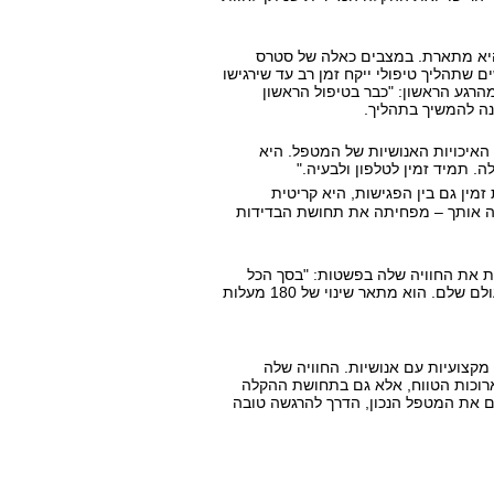
" היא מתארת. במצבים כאלה של סטרס
 שתהליך טיפולי ייקח זמן רב עד שירגישו
מהרגע הראשון: "כבר בטיפול הראשון
ה להמשיך בתהליך.
 האיכויות האנושיות של המטפל. היא
. תמיד זמין לטלפון ולבעיה."
מין גם בין הפגישות, היא קריטית
וה אותך – מפחיתה את תחושת הבדידות
מת את החוויה שלה בפשטות: "בסך הכל
מסיימת טיפול בהרגשה מעולה." המשפט הזה, על אף פשטותו, טומן בחובו עולם שלם. הוא מתאר שינוי של 180 מעלות
מקצועיות עם אנושיות. החוויה שלה
ארוכות הטווח, אלא גם בתחושת ההקלה
ם את המטפל הנכון, הדרך להרגשה טובה