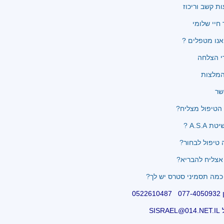
ת קשב וריכוז
 חיי שלומי
נו מטפלים ?
י הצלחה
שר
הטיפול מצליח?
 A.S.A ?
 טיפול לבחור?
צליח להבריא?
כמה תסמיני סטרס יש לך?
05226
SISRA