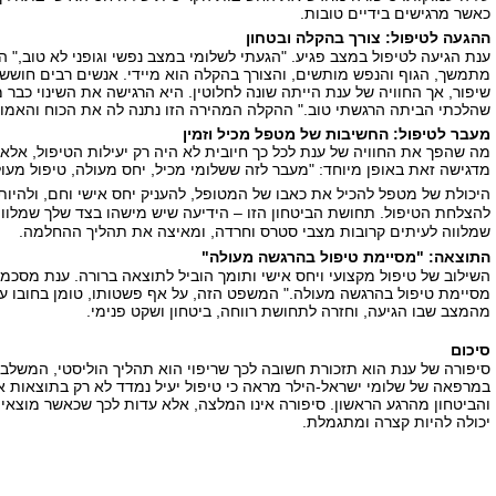
כאשר מרגישים בידיים טובות.
ההגעה לטיפול: צורך בהקלה ובטחון
ענת הגיעה לטיפול במצב פגיע. "הגעתי לשלומי במצב נפשי וגופני לא טוב,
מתמשך, הגוף והנפש מותשים, והצורך בהקלה הוא מיידי. אנשים רבים חוששים
שיפור, אך החוויה של ענת הייתה שונה לחלוטין. היא הרגישה את השינוי כבר 
שהלכתי הביתה הרגשתי טוב." ההקלה המהירה הזו נתנה לה את הכוח והאמונ
מעבר לטיפול: החשיבות של מטפל מכיל וזמין
מה שהפך את החוויה של ענת לכל כך חיובית לא היה רק יעילות הטיפול, אלא
מדגישה זאת באופן מיוחד: "מעבר לזה ששלומי מכיל, יחס מעולה, טיפול מעולה
היכולת של מטפל להכיל את כאבו של המטופל, להעניק יחס אישי וחם, ולהיות ז
להצלחת הטיפול. תחושת הביטחון הזו – הידיעה שיש מישהו בצד שלך שמלו
שמלווה לעיתים קרובות מצבי סטרס וחרדה, ומאיצה את תהליך ההחלמה.
התוצאה: "מסיימת טיפול בהרגשה מעולה"
השילוב של טיפול מקצועי ויחס אישי ותומך הוביל לתוצאה ברורה. ענת מסכ
מהמצב שבו הגיעה, וחזרה לתחושת רווחה, ביטחון ושקט פנימי.
סיכום
סיפורה של ענת הוא תזכורת חשובה לכך שריפוי הוא תהליך הוליסטי, המשלב 
במרפאה של שלומי ישראל-הילר מראה כי טיפול יעיל נמדד לא רק בתוצאות 
והביטחון מהרגע הראשון. סיפורה אינו המלצה, אלא עדות לכך שכאשר מוצאי
יכולה להיות קצרה ומתגמלת.