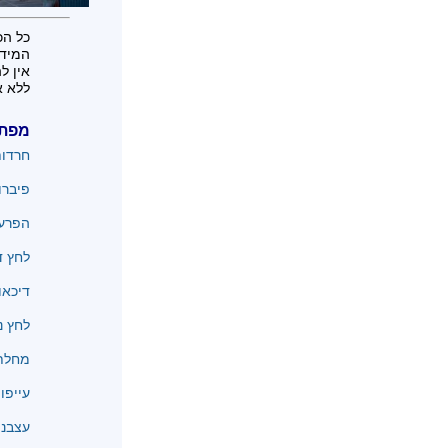
כל הכ
המידע
אין ל
ללא א
מפת
חרדו
פיברו
הפרעו
לחץ ד
דיכאו
לחץ נ
מחלת 
עייפו
עצבנו