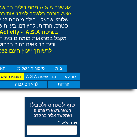
32 שנה A.S.A מהמובילים בהישגים בישראל ובאירופה
ASA הוכרה בלשכה למקצועות בריאות משלימים RCP
שלומי ישראל - הילר
מומחה לטיפ
סטרס, חרדות, לחץ דם, בעיות שי
Anti Stress Activity - A.S.A
בשיטת
מקבל במרפאות מומחים בית חו
ובית הרופאים רחוב הברזל 11 תל אבי
לרשותך ייעוץ חינם 077-4050932
בית
סיפור חיי שלומי
האם
צור קשר
מהי שיטת A.S.A
תוכנית אישי
חרדות
לחץ דם גבוה
סוף לסטרס ולסבל!
השאר/השאירי פרטים
ואתקשר אליך בהקדם