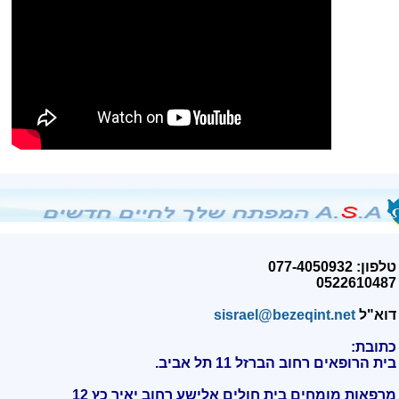
טלפון: 077-4050932
0522610487
דוא"ל
sisrael@bezeqint.net
כתובת:
בית הרופאים רחוב הברזל 11 תל אביב.
מרפאות מומחים בית חולים אלישע רחוב יאיר כץ 12