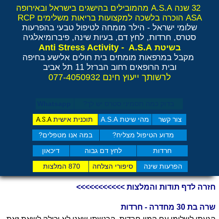
32 שנה A.S.A מהמובילים בהישגים בישראל ובאירופה
ASA הוכרה בלשכה למקצועות בריאות משלימים RCP
שלומי ישראל - הילר
מומחה לטיפול טבעי בהפרעות
סטרס, חרדות, לחץ דם, בעיות שינה, פיברומיאלגיה
Anti Stress Activity - A.S.A
בשיטת
מקבל במרפאות מומחים בית חולים אלישע בחיפה
ובית הרופאים רחוב הברזל 11 תל אביב
לרשותך ייעוץ חינם 077-4050932
בדוק כמה תסמיני סט​רס יש לך?
Whatsapp
צור קשר
מהי שיטת A.S.A
תוכנית אישית
A.S.A
מדוע הטיפול מצליח?
במה אנו מטפלים?
חרדות
לחץ דם גבוה
דיכאון
הפרעות שינה
סיפורי הצלחה
870 המלצות
חזרה לדף תודות והמלצות >>>>>>>>>>>
שרה בת 30 מחדרה - חרדות