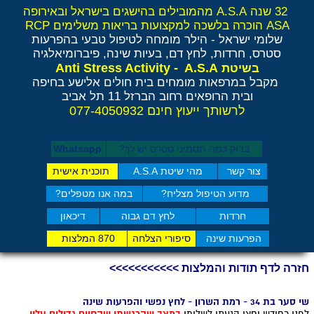
32 שנה A.S.A מהמובילים בהישגים בישראל ובאירופה
ASA הוכרה בלשכה למקצועות בריאות משלימים RCP
שלומי ישראל - הילר
מומחה לטיפול טבעי בהפרעות
סטרס, חרדות, לחץ דם, בעיות שינה, פיברומיאלגיה
Anti Stress Activity - A.S.A
בשיטת
מקבל במרפאות מומחים בית חולים אלישע בחיפה
ובית הרופאים רחוב הברזל 11 תל אביב
לרשותך ייעוץ חינם 077-4050932
בדוק כמה תסמיני סט​רס יש לך?
Whatsapp
צור קשר
מהי שיטת A.S.A
תוכנית אישית
מדוע הטיפול מצליח?
במה אנו מטפלים?
חרדות
לחץ דם גבוה
דיכאון
הפרעות שינה
סיפורי הצלחה
870 המלצות
חזרה לדף תודות והמלצות >>>>>>>>>>>
שי סער בת 34 - רמת השרון - לחץ נפשי והפרעות שינה
לפני כחודש וחצי הגעתי לשלומי
במצב שהרגשתי שהחיים גדולים עליי