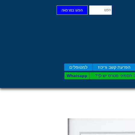
חפש
חפש במרפאה
הפרעת קשב וריכוז
למטופלים
 תסמיני סט​רס יש לך?
Whatsapp