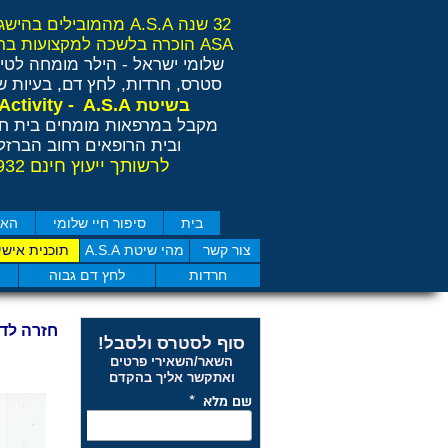
32 שנה A.S.A מהמובילים בהישגים בישראל ובאירופה
ASA הוכרה בלשכה למקצועות בריאות משלימים RCP
שלומי ישראל - הילר
מומחה לטיפ
סטרס, חרדות, לחץ דם, בעיות שי
Anti Stress Activity - A.S.A
בשיטת
מקבל במרפאות מומחים בית חו
ובית הרופאים רחוב הברזל 11 תל אבי
לרשותך ייעוץ חינם 077-4050932
בית
סיפור חיי שלומי
האם
צור קשר
מהי שיטת A.S.A
תוכנית אישי
חרדות
לחץ דם גבוה
חזרה לד
סוף לסטרס ולסבל!
השאר/השאירי פרטים
ואתקשר אליך בהקדם