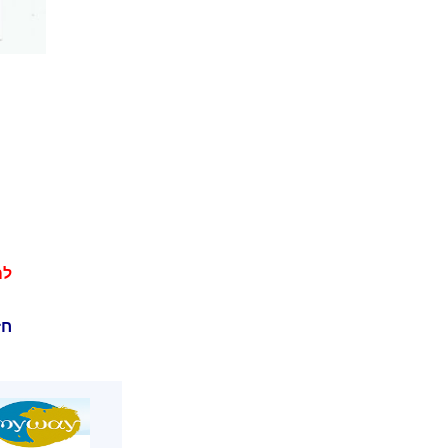
לה
חז