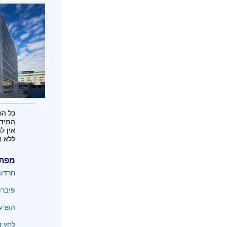
כל הכ
המידע
אין ל
ללא א
מפת
חרדו
פיברו
הפרעו
לחץ ד