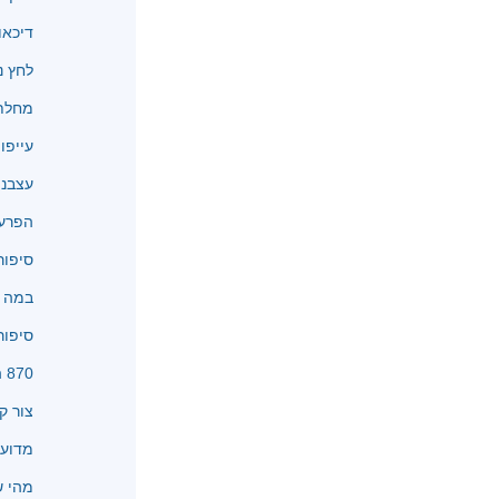
דיכאו
לחץ נ
מחלת 
עייפו
עצבנו
הפרעו
סיפור
במה א
סיפור
870 המלצות
צור ק
מדוע 
מהי שיטת