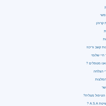
ן
פשי
קרוהן
ת
ת
ת קשב וריכוז
 חיי שלומי
נו מטפלים ?
י הצלחה
שר
הטיפול מצליח?
 A.S.A ?