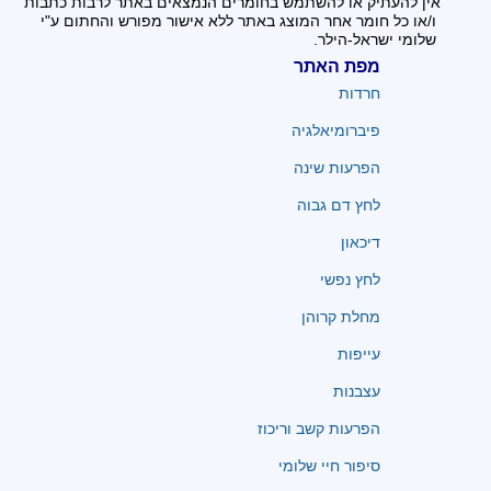
אין להעתיק או להשתמש בחומרים הנמצאים באתר לרבות כתבות
ו/או כל חומר אחר המוצג באתר ללא אישור מפורש והחתום ע"י
שלומי ישראל-הילר.
מפת האתר
חרדות
פיברומיאלגיה
הפרעות שינה
לחץ דם גבוה
דיכאון
לחץ נפשי
מחלת קרוהן
עייפות
עצבנות
הפרעות קשב וריכוז
סיפור חיי שלומי