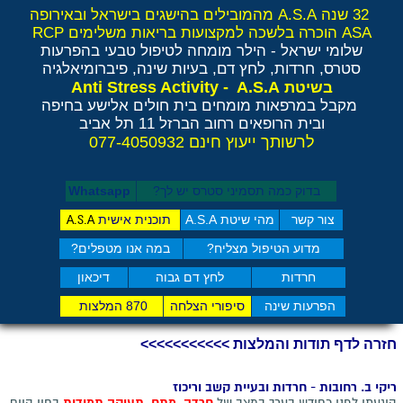
32 שנה A.S.A מהמובילים בהישגים בישראל ובאירופה
ASA הוכרה בלשכה למקצועות בריאות משלימים RCP
שלומי ישראל - הילר
מומחה לטיפול טבעי בהפרעות
סטרס, חרדות, לחץ דם, בעיות שינה, פיברומיאלגיה
Anti Stress Activity - A.S.A
בשיטת
מקבל במרפאות מומחים בית חולים אלישע בחיפה
ובית הרופאים רחוב הברזל 11 תל אביב
לרשותך ייעוץ חינם 077-4050932
בדוק כמה תסמיני סט​רס יש לך?
Whatsapp
צור קשר
מהי שיטת A.S.A
תוכנית אישית
A.S.A
מדוע הטיפול מצליח?
במה אנו מטפלים?
חרדות
לחץ דם גבוה
דיכאון
הפרעות שינה
סיפורי הצלחה
870 המלצות
חזרה לדף תודות והמלצות >>>>>>>>>>>
ריקי ב. רחובות - חרדות ובעיית קשב וריכוז
היגעתי.לפני כחודש בערך במצב של
חרדה, מתח, תעוקה תמידית
בחיי היום