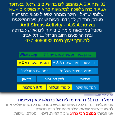
32 שנה A.S.A מהמובילים בהישגים בישראל ובאירופה
ASA הוכרה בלשכה למקצועות בריאות משלימים RCP
שלומי ישראל - הילר
מומחה לטיפול טבעי בהפרעות
סטרס, חרדות, לחץ דם, בעיות שינה, פיברומיאלגיה
Anti Stress Activity - A.S.A
בשיטת
מקבל במרפאות מומחים בית חולים אלישע בחיפה
ובית הרופאים רחוב הברזל 11 תל אביב
לרשותך ייעוץ חינם 077-4050932
בדוק כמה תסמיני סט​רס יש לך?
Whatsapp
צור קשר
מהי שיטת A.S.A
תוכנית אישית
A.S.A
מדוע הטיפול מצליח?
במה אנו מטפלים?
חרדות
לחץ דם גבוה
דיכאון
הפרעות שינה
סיפורי הצלחה
870 המלצות
חזרה לדף תודות והמלצות >>>>>>>>>>>
רימל ח. בת 31 דרוזית מדלית אל כרמל-דיכאון ועייפות
אני ממליצה בחום לכל מישהו שמרגיש סטרס או כל משהו שלילי אחר
להגיע לשלומי ישראל-הילר ולהתחיל חיים חדשים.
אני הגעתי
במצב הכי גרוע
שיכול להיות: דיכאון, סטרס, עייפות,