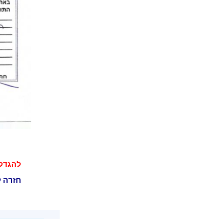
להגדל
חזרה ל