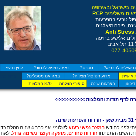
ול טבעי בהפרעות
נה, פיברומיאלגיה
לים אלישע בחיפה
ב
 אצליח להבריא?
סטרס?
באיזה טיפול לבחור?
לחץ נפשי
 אישית
מדוע הטיפול מצליח?
במה אנו מטפלים?
בדוק כמה
דיכאון
הפרעות שינה
סיפורי הצלחה
870 המלצות
רה לדף תודות והמלצות >>>>>>>>>>>
פרעות שינה
תי לפני כחודש
במצב נפשי רעוע
לשלומי. אני כבר 4 שנים נ
ות השינה התפתחו
חרדות פחדים, מועקה וקוצר נשימה גדול
. לאחר 4 מפג