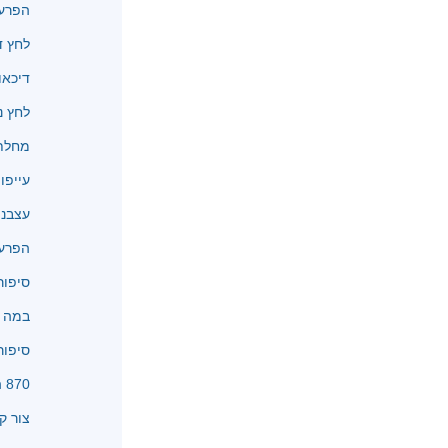
הפרעו
לחץ ד
דיכאו
לחץ נ
מחלת 
עייפו
עצבנו
הפרעו
סיפור
במה א
סיפור
870 המלצות
צור ק