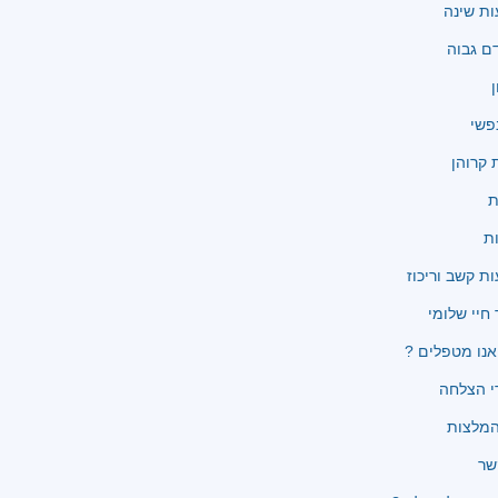
ת שינה
ם גבוה
ן
פשי
קרוהן
ת
ת
ת קשב וריכוז
 חיי שלומי
נו מטפלים ?
י הצלחה
שר