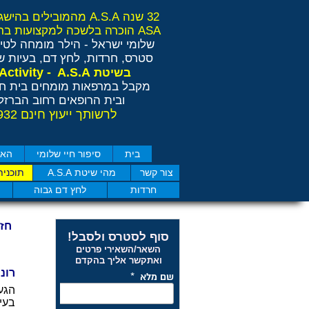
32 שנה A.S.A מהמובילים בהישגים בישראל ובאירופה
ASA הוכרה בלשכה למקצועות בריאות משלימים RCP
שלומי ישראל - הילר
מומחה לטיפ
סטרס, חרדות, לחץ דם, בעיות שי
Anti Stress Activity - A.S.A
בשיטת
מקבל במרפאות מומחים בית חו
ובית הרופאים רחוב הברזל 11 תל אבי
לרשותך ייעוץ חינם 077-4050932
בית
סיפור חיי שלומי
האם
צור קשר
מהי שיטת A.S.A
תוכנית
חרדות
לחץ דם גבוה
חז
סוף לסטרס ולסבל!
השאר/השאירי פרטים
ואתקשר אליך בהקדם
רוני 31 מבית שאן - חרדות וה
הגע
בעי