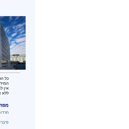
כל הכ
המידע
אין ל
ללא א
מפת
חרדו
פיברו