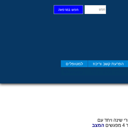
חפש
חפש במרפאה
הפרעת קשב וריכוז
למטופלים
 תסמיני סט​רס יש לך?
Whatsapp
וטלת כדורי שינה ויחד עם
שים
המצב