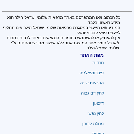
כל הכתוב ו/או המתפרסם באתר מרפאות שלומי ישראל-הילר הוא
מידע ראשוני בלבד.
המידע ו/או הייעוץ במסגרת מרפאות שלומי ישראל-הילר אינו תחליף
לייעוץ רפואי קונבנציונאלי.
אין להעתיק או להשתמש בחומרים הנמצאים באתר לרבות כתבות
ו/או כל חומר אחר המוצג באתר ללא אישור מפורש והחתום ע"י
שלומי ישראל-הילר.
מפת האתר
חרדות
פיברומיאלגיה
הפרעות שינה
לחץ דם גבוה
דיכאון
לחץ נפשי
מחלת קרוהן
עייפות